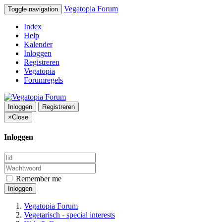
Vegatopia Forum
Toggle navigation
Index
Help
Kalender
Inloggen
Registreren
Vegatopia
Forumregels
Inloggen
Registreren
×
Close
Inloggen
Remember me
Inloggen
Vegatopia Forum
Vegetarisch - special interests