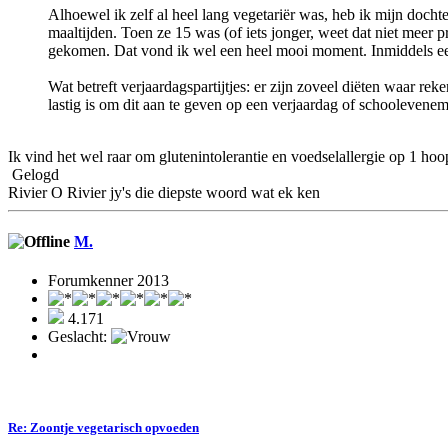
Alhoewel ik zelf al heel lang vegetariër was, heb ik mijn dochte
maaltijden. Toen ze 15 was (of iets jonger, weet dat niet meer pr
gekomen. Dat vond ik wel een heel mooi moment. Inmiddels eet
Wat betreft verjaardagspartijtjes: er zijn zoveel diëten waar r
lastig is om dit aan te geven op een verjaardag of schoolevene
Ik vind het wel raar om glutenintolerantie en voedselallergie op 1 ho
Gelogd
Rivier O Rivier jy's die diepste woord wat ek ken
M.
Forumkenner 2013
4.171
Geslacht:
Re: Zoontje vegetarisch opvoeden