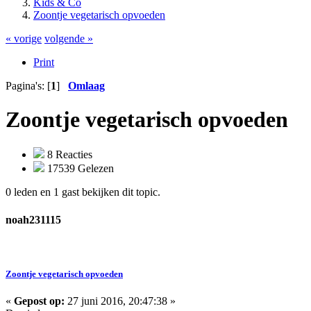
Kids & Co
Zoontje vegetarisch opvoeden
« vorige
volgende »
Print
Pagina's: [
1
]
Omlaag
Zoontje vegetarisch opvoeden
8 Reacties
17539 Gelezen
0 leden en 1 gast bekijken dit topic.
noah231115
Zoontje vegetarisch opvoeden
«
Gepost op:
27 juni 2016, 20:47:38 »