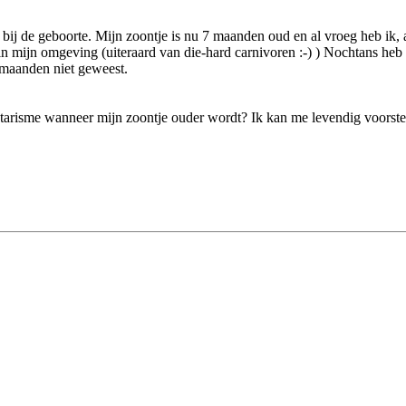
 de geboorte. Mijn zoontje is nu 7 maanden oud en al vroeg heb ik, als z
er in mijn omgeving (uiteraard van die-hard carnivoren :-) ) Nochtans he
 7 maanden niet geweest.
arisme wanneer mijn zoontje ouder wordt? Ik kan me levendig voorstelle