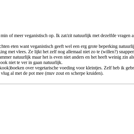
n of meer veganistisch op. Ik zat/zit natuurlijk met dezelfde vragen al
chten eten want veganistisch geeft wel een erg grote beperking natuurlij
 met vlees. Ze lijkt het zelf nog allemaal niet zo te (willen?) snappen
jammer natuurlijk maar het is even niet anders en het heeft weinig zin a
ook niet te ver in gaan natuurlijk.
 (kook)boeken over vegetarische voeding voor kleintjes. Zelf heb ik geb
ij vlug al met de pot mee (muv zout en scherpe kruiden).