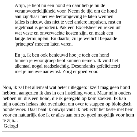
Afijn, je hebt nu een hond en daar heb je nu de
verantwoordelijkheid voor. Neem de tijd om de hond
aan zijn/haar nieuwe leefomgeving te laten wennen
(alles is nieuw, dus niet te veel andere impulsen, rust en
regelmaat is geboden). Pak een Excelsheet en reken uit
wat vaste en onverwachte kosten zijn, en maak een
lange-termijnplan. En daarbij zul je wellicht bepaalde
'principes' moeten laten varen.
En ja, ik ben ook benieuwd hoe je toch een hond
binnen je woongroep hebt kunnen nemen. Ik vind het
allemaal nogal raadselachtig. Desondanks gefeliciteerd
met je nieuwe aanwinst. Zorg er goed voor.
Nou, ik zal het allemaal wat beter uitleggen: ikzelf mag geen hond
hebben, aangezien ik dus in een instelling woon. Maar mijn ouders
hebben nu dus een hond, die ik geregeld op kom zoeken. Ik kan
mijn ouders helaas niet overhalen om over te stappen op biologisch
hondenvoer. Daar baal ik onwijs van! Ik heb echt het beste met hem
voor en natuurlijk doe ik er alles aan om zo goed mogelijk voor hem
te zijn...
Gelogd