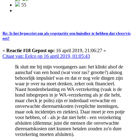
55
Re: Is het hypocriet om als vegetariër een huisdier te hebben dat vlees/vis
eet?
«
Reactie #18 Gepost op:
16 april 2019, 21:06:27 »
Citaat van: Eelco op 16 april 2019, 01:05:43
Ik sluit me bij mijn voorgangers aan: het klinkt alsof de
aanschaf van een hond (wat voor ras? grootte?) alsnog
behoorlijk impulsief was en dat er nog vele dingen zijn
waar je over na moet denken, zeker ook financieel.
Naast hondenbelasting en WA-verzekering (vaak is de
hond inbegrepen in je WA-verzekering als je die hebt,
maar check je polis) zijn er inderdaad verwachte en
onverwachte dierenartskosten (verplichte inentingen,
maar ook incidentjes en ziektes). Daar moet je een potje
voor hebben, of - als je dat niet hebt - een verzekering
afsluiten (dilemma: juist die mensen die onverwachte
dierenartskosten niet kunnen betalen zouden zo'n dure
verzekering moeten afsluiten).