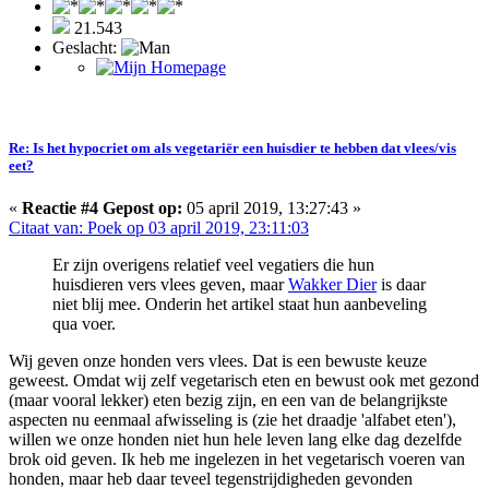
21.543
Geslacht:
Re: Is het hypocriet om als vegetariër een huisdier te hebben dat vlees/vis
eet?
«
Reactie #4 Gepost op:
05 april 2019, 13:27:43 »
Citaat van: Poek op 03 april 2019, 23:11:03
Er zijn overigens relatief veel vegatiers die hun
huisdieren vers vlees geven, maar
Wakker Dier
is daar
niet blij mee. Onderin het artikel staat hun aanbeveling
qua voer.
Wij geven onze honden vers vlees. Dat is een bewuste keuze
geweest. Omdat wij zelf vegetarisch eten en bewust ook met gezond
(maar vooral lekker) eten bezig zijn, en een van de belangrijkste
aspecten nu eenmaal afwisseling is (zie het draadje 'alfabet eten'),
willen we onze honden niet hun hele leven lang elke dag dezelfde
brok oid geven. Ik heb me ingelezen in het vegetarisch voeren van
honden, maar heb daar teveel tegenstrijdigheden gevonden