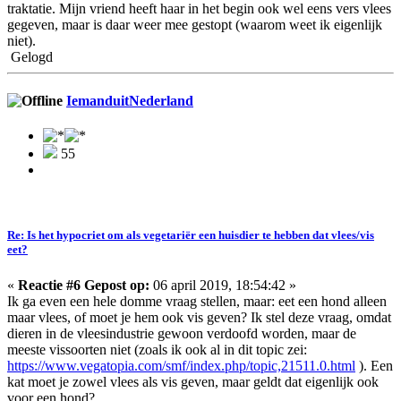
traktatie. Mijn vriend heeft haar in het begin ook wel eens vers vlees
gegeven, maar is daar weer mee gestopt (waarom weet ik eigenlijk
niet).
Gelogd
IemanduitNederland
55
Re: Is het hypocriet om als vegetariër een huisdier te hebben dat vlees/vis
eet?
«
Reactie #6 Gepost op:
06 april 2019, 18:54:42 »
Ik ga even een hele domme vraag stellen, maar: eet een hond alleen
maar vlees, of moet je hem ook vis geven? Ik stel deze vraag, omdat
dieren in de vleesindustrie gewoon verdoofd worden, maar de
meeste vissoorten niet (zoals ik ook al in dit topic zei:
https://www.vegatopia.com/smf/index.php/topic,21511.0.html
). Een
kat moet je zowel vlees als vis geven, maar geldt dat eigenlijk ook
voor een hond?