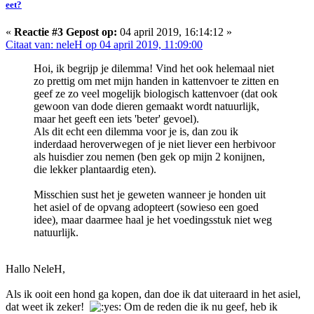
eet?
«
Reactie #3 Gepost op:
04 april 2019, 16:14:12 »
Citaat van: neleH op 04 april 2019, 11:09:00
Hoi, ik begrijp je dilemma! Vind het ook helemaal niet
zo prettig om met mijn handen in kattenvoer te zitten en
geef ze zo veel mogelijk biologisch kattenvoer (dat ook
gewoon van dode dieren gemaakt wordt natuurlijk,
maar het geeft een iets 'beter' gevoel).
Als dit echt een dilemma voor je is, dan zou ik
inderdaad heroverwegen of je niet liever een herbivoor
als huisdier zou nemen (ben gek op mijn 2 konijnen,
die lekker plantaardig eten).
Misschien sust het je geweten wanneer je honden uit
het asiel of de opvang adopteert (sowieso een goed
idee), maar daarmee haal je het voedingsstuk niet weg
natuurlijk.
Hallo NeleH,
Als ik ooit een hond ga kopen, dan doe ik dat uiteraard in het asiel,
dat weet ik zeker!
Om de reden die ik nu geef, heb ik