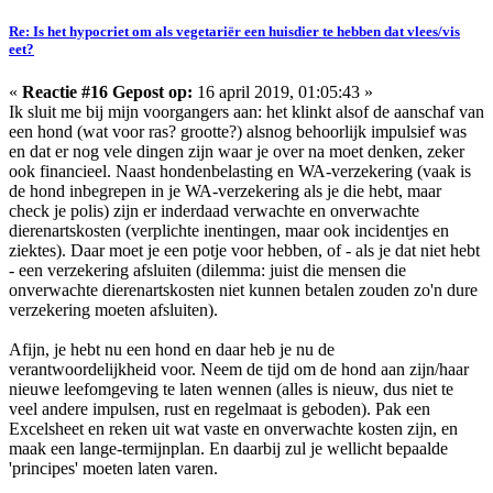
Re: Is het hypocriet om als vegetariër een huisdier te hebben dat vlees/vis
eet?
«
Reactie #16 Gepost op:
16 april 2019, 01:05:43 »
Ik sluit me bij mijn voorgangers aan: het klinkt alsof de aanschaf van
een hond (wat voor ras? grootte?) alsnog behoorlijk impulsief was
en dat er nog vele dingen zijn waar je over na moet denken, zeker
ook financieel. Naast hondenbelasting en WA-verzekering (vaak is
de hond inbegrepen in je WA-verzekering als je die hebt, maar
check je polis) zijn er inderdaad verwachte en onverwachte
dierenartskosten (verplichte inentingen, maar ook incidentjes en
ziektes). Daar moet je een potje voor hebben, of - als je dat niet hebt
- een verzekering afsluiten (dilemma: juist die mensen die
onverwachte dierenartskosten niet kunnen betalen zouden zo'n dure
verzekering moeten afsluiten).
Afijn, je hebt nu een hond en daar heb je nu de
verantwoordelijkheid voor. Neem de tijd om de hond aan zijn/haar
nieuwe leefomgeving te laten wennen (alles is nieuw, dus niet te
veel andere impulsen, rust en regelmaat is geboden). Pak een
Excelsheet en reken uit wat vaste en onverwachte kosten zijn, en
maak een lange-termijnplan. En daarbij zul je wellicht bepaalde
'principes' moeten laten varen.