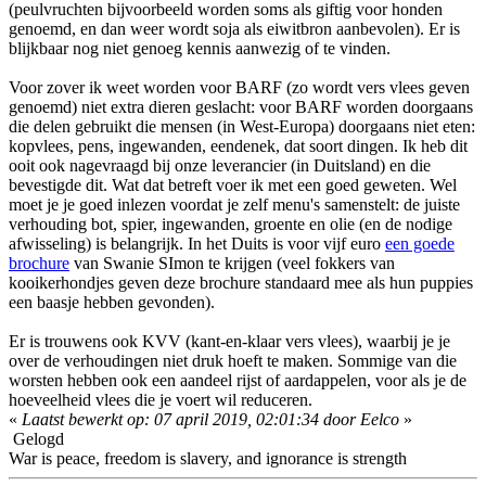
(peulvruchten bijvoorbeeld worden soms als giftig voor honden
genoemd, en dan weer wordt soja als eiwitbron aanbevolen). Er is
blijkbaar nog niet genoeg kennis aanwezig of te vinden.
Voor zover ik weet worden voor BARF (zo wordt vers vlees geven
genoemd) niet extra dieren geslacht: voor BARF worden doorgaans
die delen gebruikt die mensen (in West-Europa) doorgaans niet eten:
kopvlees, pens, ingewanden, eendenek, dat soort dingen. Ik heb dit
ooit ook nagevraagd bij onze leverancier (in Duitsland) en die
bevestigde dit. Wat dat betreft voer ik met een goed geweten. Wel
moet je je goed inlezen voordat je zelf menu's samenstelt: de juiste
verhouding bot, spier, ingewanden, groente en olie (en de nodige
afwisseling) is belangrijk. In het Duits is voor vijf euro
een goede
brochure
van Swanie SImon te krijgen (veel fokkers van
kooikerhondjes geven deze brochure standaard mee als hun puppies
een baasje hebben gevonden).
Er is trouwens ook KVV (kant-en-klaar vers vlees), waarbij je je
over de verhoudingen niet druk hoeft te maken. Sommige van die
worsten hebben ook een aandeel rijst of aardappelen, voor als je de
hoeveelheid vlees die je voert wil reduceren.
«
Laatst bewerkt op: 07 april 2019, 02:01:34 door Eelco
»
Gelogd
War is peace, freedom is slavery, and ignorance is strength