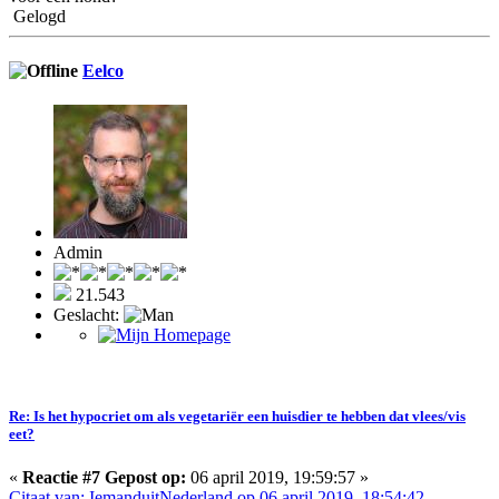
Gelogd
Eelco
Admin
21.543
Geslacht:
Re: Is het hypocriet om als vegetariër een huisdier te hebben dat vlees/vis
eet?
«
Reactie #7 Gepost op:
06 april 2019, 19:59:57 »
Citaat van: IemanduitNederland op 06 april 2019, 18:54:42