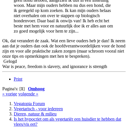
geen hond hebben, aangezien ik dus in een instelling
woon. Maar mijn ouders hebben nu dus een hond, die
ik geregeld op kom zoeken. Ik kan mijn ouders helaas
niet overhalen om over te stappen op biologisch
hondenvoer. Daar baal ik onwijs van! Ik heb echt het
beste met hem voor en natuurlijk doe ik er alles aan om
zo goed mogelijk voor hem te zijn...
Ok, dat verandert de zaak. Wat een lieve ouders heb je dan! Ik neem
aan dat je ouders dan ook de hoofdverantwoordelijken voor de hond
zijn en voor alle praktische zaken zorgen (maar schroom vooral niet
onze tips en opmerkingen met hen te bespreken).
Gelogd
War is peace, freedom is slavery, and ignorance is strength
Print
Pagina's: [
1
]
Omhoog
« vorige
volgende »
Vegatopia Forum
Vegetarisch - voor iedereen
Dieren, natuur & milieu
Is het hypocriet om als vegetariër een huisdier te hebben dat
vlees/vis eet?