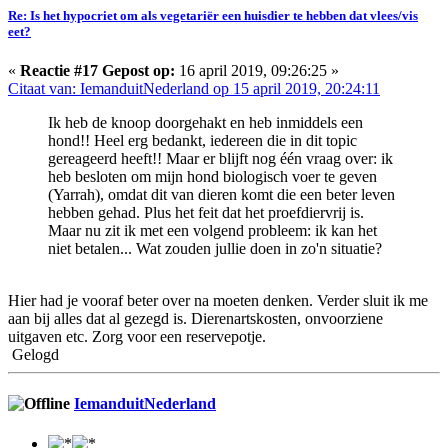
Re: Is het hypocriet om als vegetariër een huisdier te hebben dat vlees/vis
eet?
«
Reactie #17 Gepost op:
16 april 2019, 09:26:25 »
Citaat van: IemanduitNederland op 15 april 2019, 20:24:11
Ik heb de knoop doorgehakt en heb inmiddels een
hond!! Heel erg bedankt, iedereen die in dit topic
gereageerd heeft!! Maar er blijft nog één vraag over: ik
heb besloten om mijn hond biologisch voer te geven
(Yarrah), omdat dit van dieren komt die een beter leven
hebben gehad. Plus het feit dat het proefdiervrij is.
Maar nu zit ik met een volgend probleem: ik kan het
niet betalen... Wat zouden jullie doen in zo'n situatie?
Hier had je vooraf beter over na moeten denken. Verder sluit ik me
aan bij alles dat al gezegd is. Dierenartskosten, onvoorziene
uitgaven etc. Zorg voor een reservepotje.
Gelogd
IemanduitNederland