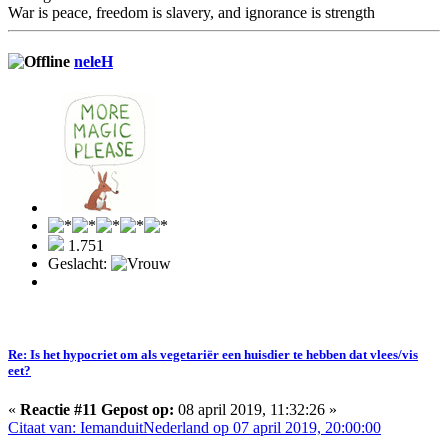
War is peace, freedom is slavery, and ignorance is strength
neleH
1.751
Geslacht:
Re: Is het hypocriet om als vegetariër een huisdier te hebben dat vlees/vis
eet?
«
Reactie #11 Gepost op:
08 april 2019, 11:32:26 »
Citaat van: IemanduitNederland op 07 april 2019, 20:00:00