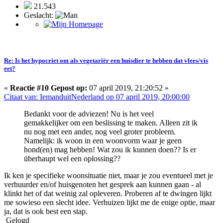
21.543
Geslacht:
Re: Is het hypocriet om als vegetariër een huisdier te hebben dat vlees/vis
eet?
«
Reactie #10 Gepost op:
07 april 2019, 21:20:52 »
Citaat van: IemanduitNederland op 07 april 2019, 20:00:00
Bedankt voor de adviezen! Nu is het veel
gemakkelijker om een beslissing te maken. Alleen zit ik
nu nog met een ander, nog veel groter probleem.
Namelijk: ik woon in een woonvorm waar je geen
hond(en) mag hebben! Wat zou ik kunnen doen?? Is er
überhaupt wel een oplossing??
Ik ken je specifieke woonsituatie niet, maar je zou eventueel met je
verhuurder en/of huisgenoten het gesprek aan kunnen gaan - al
klinkt het of dat weinig zal opleveren. Proberen af te dwingen lijkt
me sowieso een slecht idee. Verhuizen lijkt me de enige optie, maar
ja, dat is ook best een stap.
Gelogd