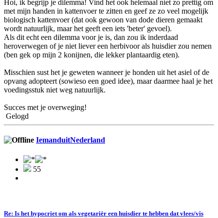
Hoi, ik begrijp je dilemma! Vind het ook helemaal niet zo prettig om
met mijn handen in kattenvoer te zitten en geef ze zo veel mogelijk
biologisch kattenvoer (dat ook gewoon van dode dieren gemaakt
wordt natuurlijk, maar het geeft een iets 'beter' gevoel).
Als dit echt een dilemma voor je is, dan zou ik inderdaad
heroverwegen of je niet liever een herbivoor als huisdier zou nemen
(ben gek op mijn 2 konijnen, die lekker plantaardig eten).
Misschien sust het je geweten wanneer je honden uit het asiel of de
opvang adopteert (sowieso een goed idee), maar daarmee haal je het
voedingsstuk niet weg natuurlijk.
Succes met je overweging!
Gelogd
IemanduitNederland
55
Re: Is het hypocriet om als vegetariër een huisdier te hebben dat vlees/vis