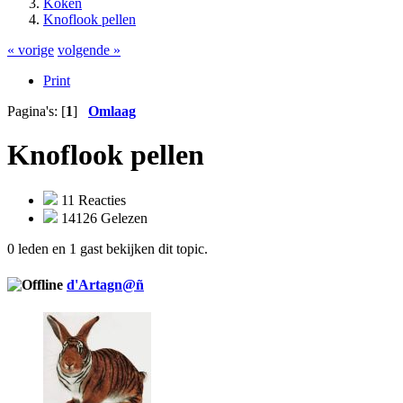
Koken
Knoflook pellen
« vorige
volgende »
Print
Pagina's: [
1
]
Omlaag
Knoflook pellen
11 Reacties
14126 Gelezen
0 leden en 1 gast bekijken dit topic.
d'Artagn@ñ