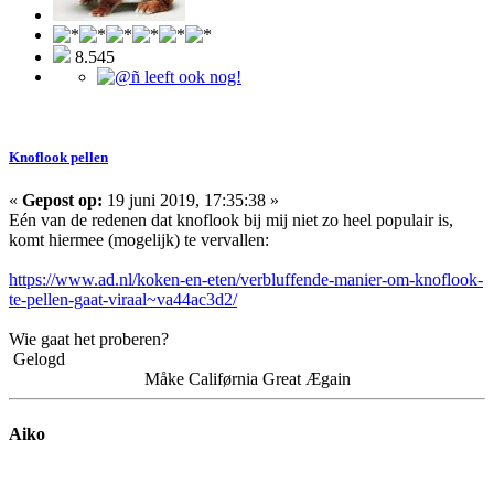
8.545
Knoflook pellen
«
Gepost op:
19 juni 2019, 17:35:38 »
Eén van de redenen dat knoflook bij mij niet zo heel populair is,
komt hiermee (mogelijk) te vervallen:
https://www.ad.nl/koken-en-eten/verbluffende-manier-om-knoflook-
te-pellen-gaat-viraal~va44ac3d2/
Wie gaat het proberen?
Gelogd
Måke Califørnia Great Ægain
Aiko