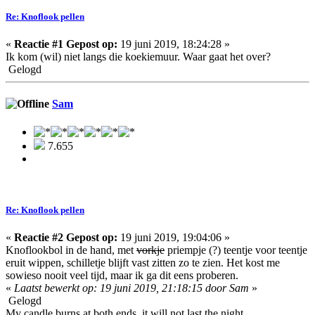
Re: Knoflook pellen
«
Reactie #1 Gepost op:
19 juni 2019, 18:24:28 »
Ik kom (wil) niet langs die koekiemuur. Waar gaat het over?
Gelogd
Sam
7.655
Re: Knoflook pellen
«
Reactie #2 Gepost op:
19 juni 2019, 19:04:06 »
Knoflookbol in de hand, met
vorkje
priempje (?) teentje voor teentje
eruit wippen, schilletje blijft vast zitten zo te zien. Het kost me
sowieso nooit veel tijd, maar ik ga dit eens proberen.
«
Laatst bewerkt op: 19 juni 2019, 21:18:15 door Sam
»
Gelogd
My candle burns at both ends, it will not last the night