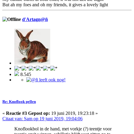
But ah my foes and oh my friends, it gives a lovely light
d'Artagn@ñ
8.545
Re: Knoflook pellen
«
Reactie #3 Gepost op:
19 juni 2019, 19:23:18 »
Citaat van: Sam op 19 juni 2019, 19:04:06
Knoflookbol in de hand, met vorkje (?) teentje voor