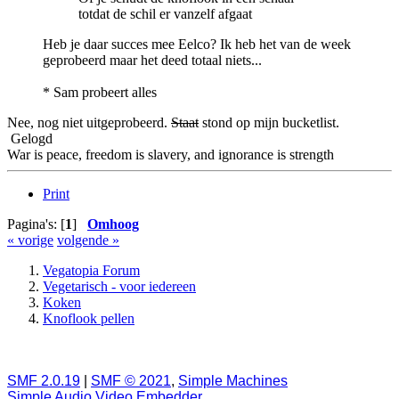
totdat de schil er vanzelf afgaat
Heb je daar succes mee Eelco? Ik heb het van de week
geprobeerd maar het deed totaal niets...
* Sam probeert alles
Nee, nog niet uitgeprobeerd.
Staat
stond op mijn bucketlist.
Gelogd
War is peace, freedom is slavery, and ignorance is strength
Print
Pagina's: [
1
]
Omhoog
« vorige
volgende »
Vegatopia Forum
Vegetarisch - voor iedereen
Koken
Knoflook pellen
SMF 2.0.19
|
SMF © 2021
,
Simple Machines
Simple Audio Video Embedder