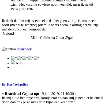
teentje eruit wippen, schilletje blijft vast zitten zo te
zien. Het kost me sowieso nooit veel tijd, maar ik ga dit
eens proberen.
Ik denk dat het vrij essentieel is dat het geen vorkje is, maar een
soort (niet al te scherpe) priem. Anders neem je alsnog het velletje
met de vork mee, vermoed ik.
Gelogd
Måke Califørnia Great Ægain
meisbaer
6.053
Re: Knoflook pellen
«
Reactie #4 Gepost op:
19 juni 2019, 21:10:30 »
Ik snij altijd het topje eraf, kontje eraf en dan snij je net niet helemaal
door, dan trek je zo alles er in bijna een keer eraf?