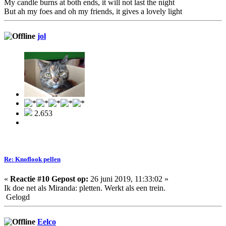
My candle burns at both ends, it will not last the night
But ah my foes and oh my friends, it gives a lovely light
jol
2.653
Re: Knoflook pellen
«
Reactie #10 Gepost op:
26 juni 2019, 11:33:02 »
Ik doe net als Miranda: pletten. Werkt als een trein.
Gelogd
Eelco