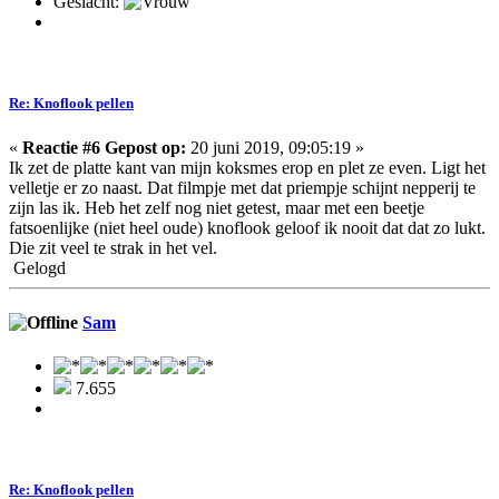
Geslacht:
Re: Knoflook pellen
«
Reactie #6 Gepost op:
20 juni 2019, 09:05:19 »
Ik zet de platte kant van mijn koksmes erop en plet ze even. Ligt het
velletje er zo naast. Dat filmpje met dat priempje schijnt nepperij te
zijn las ik. Heb het zelf nog niet getest, maar met een beetje
fatsoenlijke (niet heel oude) knoflook geloof ik nooit dat dat zo lukt.
Die zit veel te strak in het vel.
Gelogd
Sam
7.655
Re: Knoflook pellen