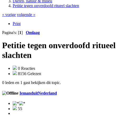
Dieren, natuur & milieu
Petitie tegen onverdoofd ritueel slachten
« vorige
volgende »
Print
Pagina's: [
1
]
Omlaag
Petitie tegen onverdoofd ritueel
slachten
0 Reacties
8156 Gelezen
0 leden en 1 gast bekijken dit topic.
IemanduitNederland
55