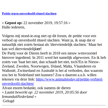
Petitie tegen onverdoofd ritueel slachten
«
Gepost op:
22 november 2019, 19:57:16 »
Hallo iedereen,
Volgens mij stond-ie-nog niet op dit forum, de petitie voor een
verbod op onverdoofd ritueel slachten. Want ja, ik snap dat er
natuurlijk niet zoiets bestaat als 'diervriendelijk slachten.' Maar het
kan wel diervriendelijk
er!
De Partij voor de Dieren heeft in 2018 een nieuw wetsvoorstel
hierover ingediend. In 2011 werd het namelijk afgewezen. En ik heb
zoiets van 'baat het niet, dan schaadt het niet, toch?En in Nieuw-
Zeeland, Zweden, Noorwegen, IJsland, Malta, Vlaanderen en
Wallonië, Zwitserland en Australië is het al verboden, dus waarom
zou het in Nederland niet kunnen? Zou u daarom a.u.b. willen
tekenen via deze link:
https://www.animalstoday.nl/petitie-verbied-
onverdoofd-slachten/
Alvast enorm bedankt, ook namens de dieren
«
Laatst bewerkt op: 22 november 2019, 20:05:56 door
IemanduitNederland
»
Gelogd