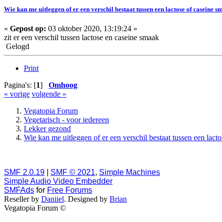
Wie kan me uitleggen of er een verschil bestaat tussen een lactose of caseine s
«
Gepost op:
03 oktober 2020, 13:19:24 »
zit er een verschil tussen lactose en caseine smaak
Gelogd
Print
Pagina's: [
1
]
Omhoog
« vorige
volgende »
Vegatopia Forum
Vegetarisch - voor iedereen
Lekker gezond
Wie kan me uitleggen of er een verschil bestaat tussen een lact
SMF 2.0.19
|
SMF © 2021
,
Simple Machines
Simple Audio Video Embedder
SMFAds
for
Free Forums
Reseller by
Daniiel
. Designed by
Brian
Vegatopia Forum ©