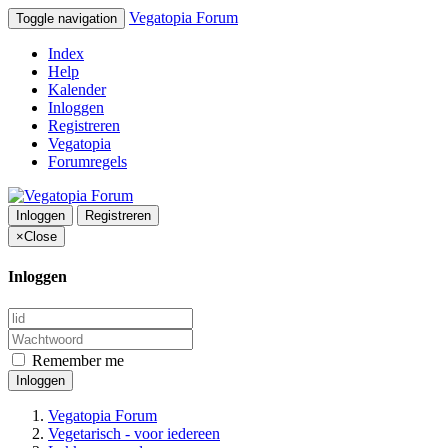
Vegatopia Forum
Toggle navigation
Index
Help
Kalender
Inloggen
Registreren
Vegatopia
Forumregels
Inloggen
Registreren
×
Close
Inloggen
Remember me
Inloggen
Vegatopia Forum
Vegetarisch - voor iedereen