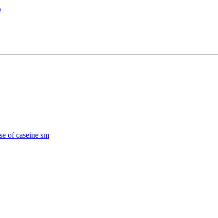
m
ose of caseine sm