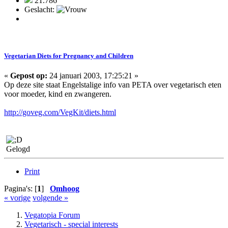
21.786
Geslacht:
Vegetarian Diets for Pregnancy and Children
«
Gepost op:
24 januari 2003, 17:25:21 »
Op deze site staat Engelstalige info van PETA over vegetarisch eten
voor moeder, kind en zwangeren.
http://goveg.com/VegKit/diets.html
Gelogd
Print
Pagina's: [
1
]
Omhoog
« vorige
volgende »
Vegatopia Forum
Vegetarisch - special interests