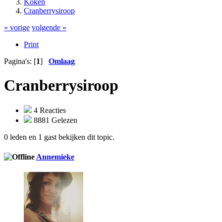
Koken
Cranberrysiroop
« vorige
volgende »
Print
Pagina's: [
1
]
Omlaag
Cranberrysiroop
4 Reacties
8881 Gelezen
0 leden en 1 gast bekijken dit topic.
Annemieke