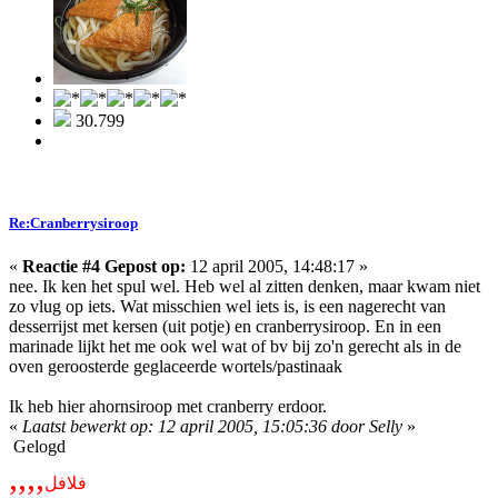
30.799
Re:Cranberrysiroop
«
Reactie #4 Gepost op:
12 april 2005, 14:48:17 »
nee. Ik ken het spul wel. Heb wel al zitten denken, maar kwam niet
zo vlug op iets. Wat misschien wel iets is, is een nagerecht van
desserrijst met kersen (uit potje) en cranberrysiroop. En in een
marinade lijkt het me ook wel wat of bv bij zo'n gerecht als in de
oven geroosterde geglaceerde wortels/pastinaak
Ik heb hier ahornsiroop met cranberry erdoor.
«
Laatst bewerkt op: 12 april 2005, 15:05:36 door Selly
»
Gelogd
,,,,
فلافل