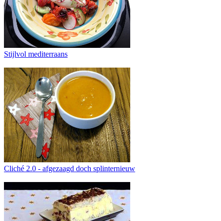
Stijlvol mediterraans
Cliché 2.0 - afgezaagd doch splinternieuw