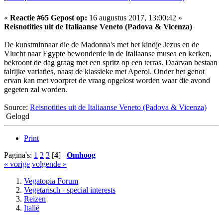
«
Reactie #65 Gepost op:
16 augustus 2017, 13:00:42 »
Reisnotities uit de Italiaanse Veneto (Padova & Vicenza)
De kunstminnaar die de Madonna's met het kindje Jezus en de
Vlucht naar Egypte bewonderde in de Italiaanse musea en kerken,
bekroont de dag graag met een spritz op een terras. Daarvan bestaan
talrijke variaties, naast de klassieke met Aperol. Onder het genot
ervan kan met voorpret de vraag opgelost worden waar die avond
gegeten zal worden.
Source:
Reisnotities uit de Italiaanse Veneto (Padova & Vicenza)
Gelogd
Print
Pagina's:
1
2
3
[
4
]
Omhoog
« vorige
volgende »
Vegatopia Forum
Vegetarisch - special interests
Reizen
Italië