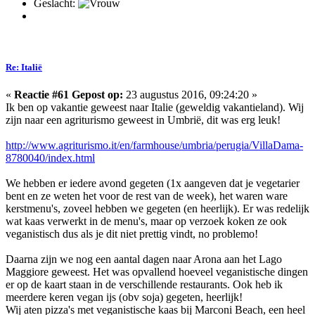
Geslacht:
Re: Italië
«
Reactie #61 Gepost op:
23 augustus 2016, 09:24:20 »
Ik ben op vakantie geweest naar Italie (geweldig vakantieland). Wij
zijn naar een agriturismo geweest in Umbrië, dit was erg leuk!
http://www.agriturismo.it/en/farmhouse/umbria/perugia/VillaDama-
8780040/index.html
We hebben er iedere avond gegeten (1x aangeven dat je vegetarier
bent en ze weten het voor de rest van de week), het waren ware
kerstmenu's, zoveel hebben we gegeten (en heerlijk). Er was redelijk
wat kaas verwerkt in de menu's, maar op verzoek koken ze ook
veganistisch dus als je dit niet prettig vindt, no problemo!
Daarna zijn we nog een aantal dagen naar Arona aan het Lago
Maggiore geweest. Het was opvallend hoeveel veganistische dingen
er op de kaart staan in de verschillende restaurants. Ook heb ik
meerdere keren vegan ijs (obv soja) gegeten, heerlijk!
Wij aten pizza's met veganistische kaas bij Marconi Beach, een heel