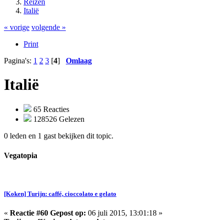
Reizen
Italië
« vorige
volgende »
Print
Pagina's:
1
2
3
[
4
]
Omlaag
Italië
65 Reacties
128526 Gelezen
0 leden en 1 gast bekijken dit topic.
Vegatopia
[Koken] Turijn: caffé, cioccolato e gelato
«
Reactie #60 Gepost op:
06 juli 2015, 13:01:18 »