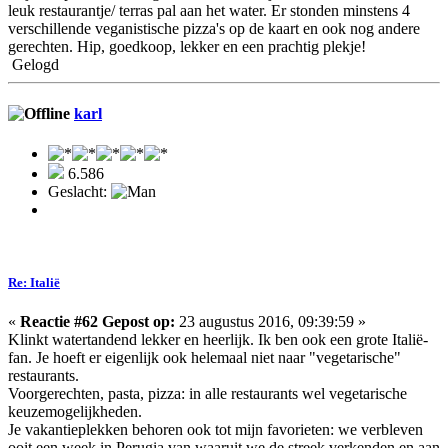
leuk restaurantje/ terras pal aan het water. Er stonden minstens 4
verschillende veganistische pizza's op de kaart en ook nog andere
gerechten. Hip, goedkoop, lekker en een prachtig plekje!
Gelogd
karl
6.586
Geslacht:
Re: Italië
«
Reactie #62 Gepost op:
23 augustus 2016, 09:39:59 »
Klinkt watertandend lekker en heerlijk. Ik ben ook een grote Italië-
fan. Je hoeft er eigenlijk ook helemaal niet naar "vegetarische"
restaurants.
Voorgerechten, pasta, pizza: in alle restaurants wel vegetarische
keuzemogelijkheden.
Je vakantieplekken behoren ook tot mijn favorieten: we verbleven
ooit een week in Perugia van waaruit we de streek verkenden en aan