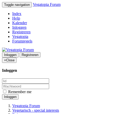
Vegatopia Forum
Toggle navigation
Index
Help
Kalender
Inloggen
Registreren
Vegatopia
Forumregels
Inloggen
Registreren
×
Close
Inloggen
Remember me
Inloggen
Vegatopia Forum
Vegetarisch - special interests