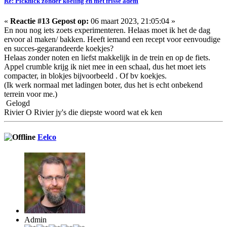
Re: Picknick zonder koeling en met frisse adem
«
Reactie #13 Gepost op:
06 maart 2023, 21:05:04 »
En nou nog iets zoets experimenteren. Helaas moet ik het de dag
ervoor al maken/ bakken. Heeft iemand een recept voor eenvoudige
en succes-gegarandeerde koekjes?
Helaas zonder noten en liefst makkelijk in de trein en op de fiets.
Appel crumble krijg ik niet mee in een schaal, dus het moet iets
compacter, in blokjes bijvoorbeeld . Of bv koekjes.
(Ik werk normaal met ladingen boter, dus het is echt onbekend
terrein voor me.)
Gelogd
Rivier O Rivier jy's die diepste woord wat ek ken
Eelco
Admin