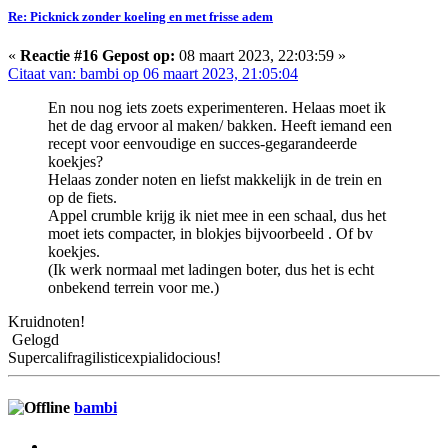
Re: Picknick zonder koeling en met frisse adem
«
Reactie #16 Gepost op:
08 maart 2023, 22:03:59 »
Citaat van: bambi op 06 maart 2023, 21:05:04
En nou nog iets zoets experimenteren. Helaas moet ik
het de dag ervoor al maken/ bakken. Heeft iemand een
recept voor eenvoudige en succes-gegarandeerde
koekjes?
Helaas zonder noten en liefst makkelijk in de trein en
op de fiets.
Appel crumble krijg ik niet mee in een schaal, dus het
moet iets compacter, in blokjes bijvoorbeeld . Of bv
koekjes.
(Ik werk normaal met ladingen boter, dus het is echt
onbekend terrein voor me.)
Kruidnoten!
Gelogd
Supercalifragilisticexpialidocious!
bambi