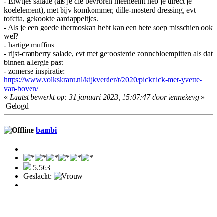
- Erwtjes salade (als je die bevroren meeneemt heb je direct je
koelelement), met bijv komkommer, dille-mosterd dressing, evt
tofetta, gekookte aardappeltjes.
- Als je een goede thermoskan hebt kan een hete soep misschien ook
wel?
- hartige muffins
- rijst-cranberry salade, evt met geroosterde zonnebloempitten als dat
binnen allergie past
- zomerse inspiratie:
https://www.volkskrant.nl/kijkverder/t/2020/picknick-met-yvette-
van-boven/
«
Laatst bewerkt op: 31 januari 2023, 15:07:47 door lennekevg
»
Gelogd
bambi
5.563
Geslacht: