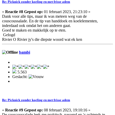
Re: Picknick zonder koeling en met frisse adem
«
Reactie #8 Gepost op:
01 februari 2023, 21:23:10 »
Dank voor alle tips, maar ik was meteen weg van de
couscoussalade. En de tip van handdoek en koelelementen,
inderdaad ook omdat het om anderen gaat.
Goed te maken en makkelijk op te eten.
Gelogd
Rivier O Rivier jy's die diepste woord wat ek ken
bambi
5.563
Geslacht:
Re: Picknick zonder koeling en met frisse adem
«
Reactie #9 Gepost op:
08 februari 2023, 19:10:16 »
De couscoussalade leek me praktisch, passend en ‘s ochtends te