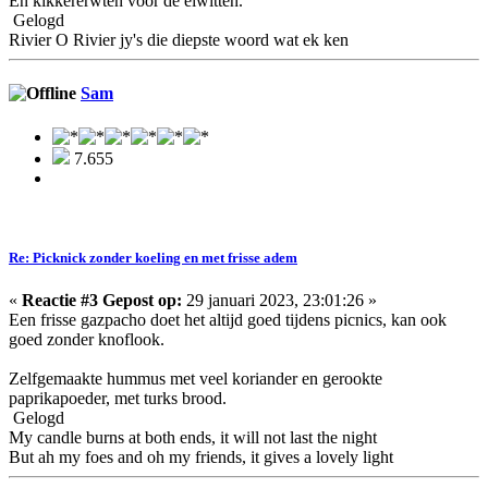
En kikkererwten voor de eiwitten.
Gelogd
Rivier O Rivier jy's die diepste woord wat ek ken
Sam
7.655
Re: Picknick zonder koeling en met frisse adem
«
Reactie #3 Gepost op:
29 januari 2023, 23:01:26 »
Een frisse gazpacho doet het altijd goed tijdens picnics, kan ook
goed zonder knoflook.
Zelfgemaakte hummus met veel koriander en gerookte
paprikapoeder, met turks brood.
Gelogd
My candle burns at both ends, it will not last the night
But ah my foes and oh my friends, it gives a lovely light