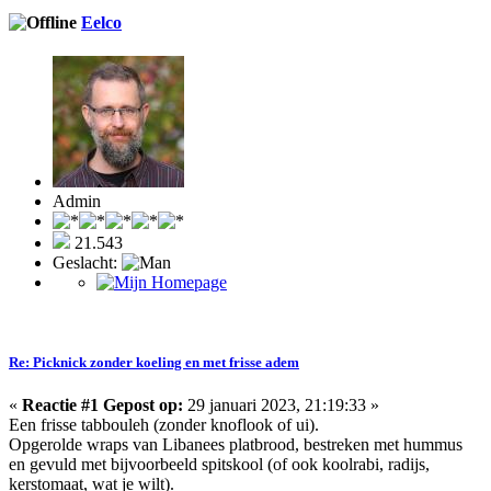
Eelco
Admin
21.543
Geslacht:
Re: Picknick zonder koeling en met frisse adem
«
Reactie #1 Gepost op:
29 januari 2023, 21:19:33 »
Een frisse tabbouleh (zonder knoflook of ui).
Opgerolde wraps van Libanees platbrood, bestreken met hummus
en gevuld met bijvoorbeeld spitskool (of ook koolrabi, radijs,
kerstomaat, wat je wilt).