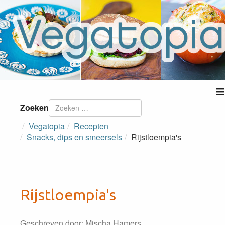
≡
Zoeken
Vegatopia
Recepten
Snacks, dips en smeersels
Rijstloempia's
Rijstloempia's
Geschreven door:
Mischa Hamers