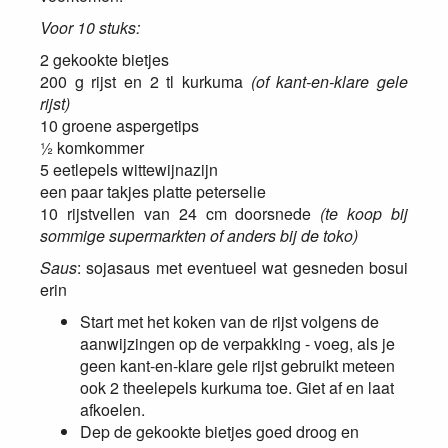
Voor 10 stuks:
2 gekookte bietjes
200 g rijst en 2 tl kurkuma
(of kant-en-klare gele
rijst)
10 groene aspergetips
½ komkommer
5 eetlepels wittewijnazijn
een paar takjes platte peterselie
10 rijstvellen van 24 cm doorsnede
(te koop bij
sommige supermarkten of anders bij de toko)
Saus
: sojasaus met eventueel wat gesneden bosui
erin
Start met het koken van de rijst volgens de
aanwijzingen op de verpakking - voeg, als je
geen kant-en-klare gele rijst gebruikt meteen
ook 2 theelepels kurkuma toe. Giet af en laat
afkoelen.
Dep de gekookte bietjes goed droog en