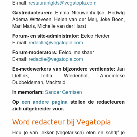
E-mail:
restaurantgids@vegatopia.com
Gastredacteuren:
Emma Nieuwenhuijse, Hedwig
Adema Witteveen, Helen van der Meij, Joke Boon,
Mari Maris, Michelle van der Harst
Forum- en site-administrator:
Eelco Herder
E-mail:
redactie@vegatopia.com
Forum-moderators:
Eelco, meisbaer
E-mail:
redactie@vegatopia.com
Ex-medewerkers van bijzondere verdienste:
Jan
Lieftink, Tertia Wiedenhof, Annemieke
Dubbeldeman, Machteld
In memoriam:
Sander Gerritsen
Op
een andere pagina
stellen de redacteuren
zich uitgebreider voor.
Word redacteur bij Vegatopia
Hou je van lekker (vegetarisch) eten en schrijf je