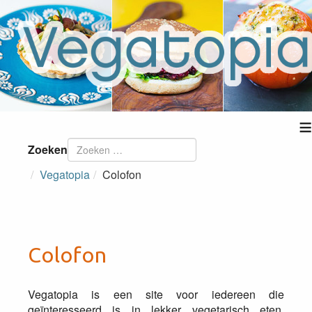
≡
Zoeken
Vegatopia
Colofon
Colofon
Vegatopia is een site voor iedereen die
geïnteresseerd is in lekker vegetarisch eten.