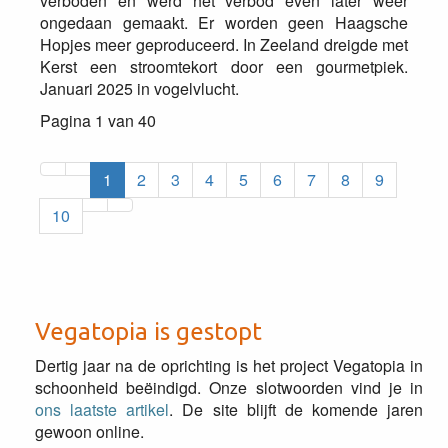
verboden en werd het verbod even later weer
ongedaan gemaakt. Er worden geen Haagsche
Hopjes meer geproduceerd. In Zeeland dreigde met
Kerst een stroomtekort door een gourmetpiek.
Januari 2025 in vogelvlucht.
Pagina 1 van 40
1
2
3
4
5
6
7
8
9
10
Vegatopia is gestopt
Dertig jaar na de oprichting is het project Vegatopia in
schoonheid beëindigd. Onze slotwoorden vind je in
ons laatste artikel
. De site blijft de komende jaren
gewoon online.