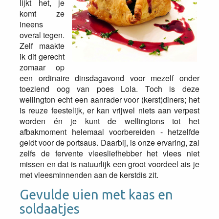
lijkt het, je
komt ze
ineens
overal tegen.
Zelf maakte
ik dit gerecht
zomaar op
een ordinaire dinsdagavond voor mezelf onder
toeziend oog van poes Lola. Toch is deze
wellington echt een aanrader voor (kerst)diners; het
is reuze feestelijk, er kan vrijwel niets aan verpest
worden én je kunt de wellingtons tot het
afbakmoment helemaal voorbereiden - hetzelfde
geldt voor de portsaus. Daarbij, is onze ervaring, zal
zelfs de fervente vleesliefhebber het vlees niet
missen en dat is natuurlijk een groot voordeel ais je
met vleesminnenden aan de kerstdis zit.
Gevulde uien met kaas en
soldaatjes