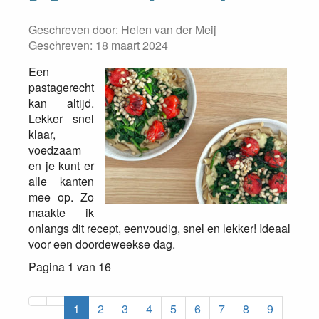
Geschreven door:
Helen van der Meij
Geschreven: 18 maart 2024
Een
pastagerecht
kan altijd.
Lekker snel
klaar,
voedzaam
en je kunt er
alle kanten
mee op. Zo
maakte ik
onlangs dit recept, eenvoudig, snel en lekker! Ideaal
voor een doordeweekse dag.
Pagina 1 van 16
1
2
3
4
5
6
7
8
9