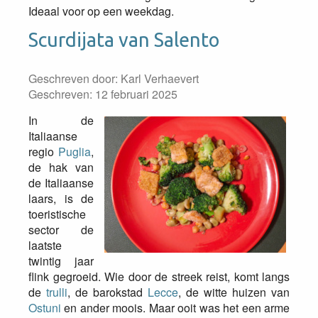
Ideaal voor op een weekdag.
Scurdijata van Salento
Geschreven door:
Karl Verhaevert
Geschreven: 12 februari 2025
In de
Italiaanse
regio
Puglia
,
de hak van
de Italiaanse
laars, is de
toeristische
sector de
laatste
twintig jaar
flink gegroeid. Wie door de streek reist, komt langs
de
trulli
, de barokstad
Lecce
, de witte huizen van
Ostuni
en ander moois. Maar ooit was het een arme