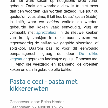
dat het ware koken op hoogstens twee vuren
gebeurt. Zoals de waarheid dikwijls in niet meer
dan tien woorden kan worden gezegd: "Le jour où
quelqu'un vous aime, il fait très beau." (Jean Gabin).
In Italië, waar we
beiden
verliefd op werden,
gebeurde het koken vaak eenvoudig, vlug en
volmaakt, met
sprezzatura
. In de nieuwe keuken
van trendy zaakjes in onze buurt vrezen we
tegenwoordig de half-rauwe gegrilde bloemkool of
spitskool. Daarom pas ik voor dit eenvoudig
eenpansgerecht graag de door
De dikke
vegetariër
geprezen kookwijze op zijn Romeins toe.
Hij vindt die veelzijdig en spannend: de groenten
koken en dan in gekruide olie bakken.
Pasta e ceci - pasta met
kikkererwten
Geschreven door:
Eelco Herder
Geschreven: 27 augustus 2025