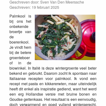
Geschreven door:
Sven Van Den Meerssche
Geschreven: 19 februari 2025
Palmkool is
bij ons het
onbekende
broertje van
de
boerenkool.
Je vindt hem
bij de betere
groenteboer
of in de
biowinkel. In Italië is deze wintergroente veel beter
bekend en gebruikt. Daarom zocht ik spontaan naar
Italiaanse recepten voor palmkool. Ik vond een
recept met pasta en kikkererwten, maar uiteindelijk
heeft dit enkel als inspiratie gediend, want het werd
een erg Hollandse versie met bruine bonen en
Goudse geitenkaas. Het resultaat is een eenvoudig,
doch verwarmend en goed vullend wintergerecht.