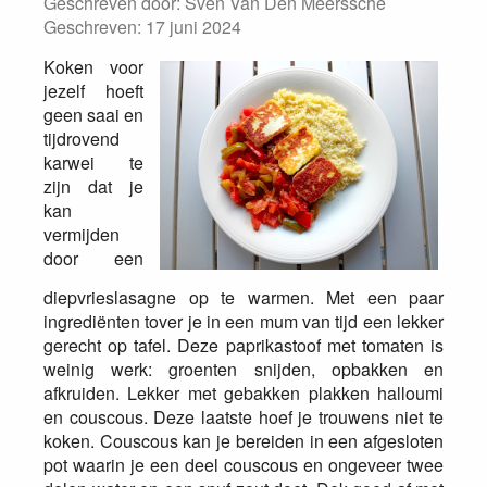
Geschreven door:
Sven Van Den Meerssche
Geschreven: 17 juni 2024
Koken voor
jezelf hoeft
geen saai en
tijdrovend
karwei te
zijn dat je
kan
vermijden
door een
diepvrieslasagne op te warmen. Met een paar
ingrediënten tover je in een mum van tijd een lekker
gerecht op tafel. Deze paprikastoof met tomaten is
weinig werk: groenten snijden, opbakken en
afkruiden. Lekker met gebakken plakken halloumi
en couscous. Deze laatste hoef je trouwens niet te
koken. Couscous kan je bereiden in een afgesloten
pot waarin je een deel couscous en ongeveer twee