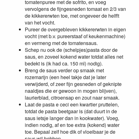
tomatenpuree met de sofrito, en voeg
vervolgens de fijngesneden tomaat en 2/3 van
de kikkererwten toe, met ongeveer de helfft
van het vocht.
Pureer de overgebleven kikkererwten in eigen
vocht (met b.v. pureerstaaf of keukenmachine)
en vermeng met de tomatensaus.
Schep nu ook de (schelpjes)pasta door de
saus, en zoveel kokend water totdat alles net
bedekt is (ik had ca. 150 ml) nodig).
Breng de saus verder op smaak met
rozemarijn (een heel takje dat je later
verwijderd, of zeer fijn gesneden of geknipte
naaldjes die er gewoon in mogen blijven),
laurierblad, citroensap en zout naar smaak.
Laat de pasta e ceci een kwartier pruttelen,
totdat de pasta beetgaar is (dat duurt in de
saus ietsje langer dan in kookwater). Voeg,
indien nodig, af en toe extra (kokend) water
toe. Bepaal zelf hoe dik of vloeibaar je de
saus wil hebben.