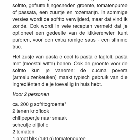
sofrito, gefruite fijngesneden groente, tomatenpuree
of passata, een zuurtje en rozemarijn. In sommige
versies wordt de sofrito verwijderd, maar dat vind ik
zonde. Ook wordt in vele recepten vermeld dat je
optioneel een gedeelte van de kikkererwten kunt
pureren, voor een extra romige saus - een slimme
truc.
Het zusje van pasta e ceci is pasta e fagioli, pasta
met (meestal witte) bonen. Ook de groente voor de
sofrito kun je variëren: de cucina povera
(armeluizenkeuken) maakt typisch gebruik van die
ingrediënten die je toevallig in huis hebt.
Voor 2 personen
ca. 200 g sofritogroente*
2 tenen knoflook
chilipepertje naar smaak
scheutje olijfolie
2 tomaten
1 groot blik (140 g) tomatenpuree