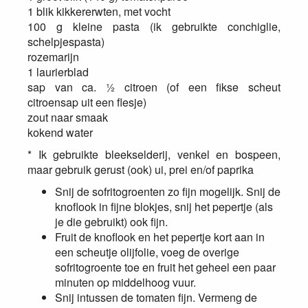
1 blik kikkererwten, met vocht
100 g kleine pasta (ik gebruikte conchiglie,
schelpjespasta)
rozemarijn
1 laurierblad
sap van ca. ½ citroen (of een fikse scheut
citroensap uit een flesje)
zout naar smaak
kokend water
* Ik gebruikte bleekselderij, venkel en bospeen,
maar gebruik gerust (ook) ui, prei en/of paprika
Snij de sofritogroenten zo fijn mogelijk. Snij de
knoflook in fijne blokjes, snij het pepertje (als
je die gebruikt) ook fijn.
Fruit de knoflook en het pepertje kort aan in
een scheutje olijfolie, voeg de overige
sofritogroente toe en fruit het geheel een paar
minuten op middelhoog vuur.
Snij intussen de tomaten fijn. Vermeng de