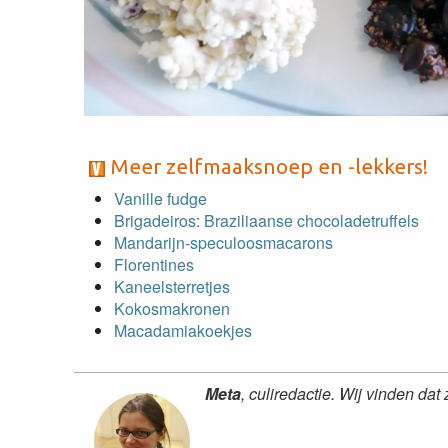
Meer zelfmaaksnoep en -lekkers!
Vanille fudge
Brigadeiros: Braziliaanse chocoladetruffels
Mandarijn-speculoosmacarons
Florentines
Kaneelsterretjes
Kokosmakronen
Macadamiakoekjes
Meta
, culiredactie. Wij vinden dat 