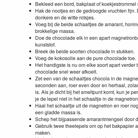
Bekleed een bord, bakplaat of koekjestrommel 
Hak de nootjes en de gedroogde vruchten fijn. 
donkere en de witte rotsjes.
Voeg bij de beide schaaltjes de amarant, honin
brokkelige massa.
Doe de chocolade elk in een apart magnetronbes
kunststof.
Breek de beide soorten chocolade in stukken.
Voeg de kokosolie aan de pure chocolade toe.
Het handigste is nu om elke soort apart verder
chocolade snel weer afkoelt.
Zet een van de schaaltjes chocola in de magne
seconden aan, roer even door en herhaal, zola
is. Als je dicht bij het smeltpunt komt, kun je p
je de lepel niet in het schaaltje in de magnetron 
Haal het schaaltje uit de magnetron en roer no
een gladde massa is.
Schep het bijpassende amarantmengsel door d
Gebruik twee theelepels om op het bakpapier a
maken.