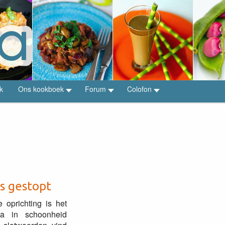
k
Ons kookboek
Forum
Colofon
is gestopt
e oprichting is het
pia in schoonheid