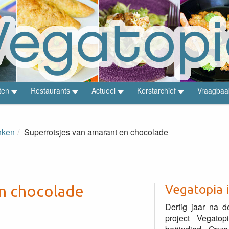
ten
Restaurants
Actueel
Kerstarchief
Vraagbaa
nken
Superrotsjes van amarant en chocolade
en chocolade
Vegatopia 
Dertig jaar na d
project Vegato