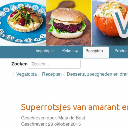
Vegatopia
Koken
Recepten
Produc
Zoeken
Vegatopia
Recepten
Desserts, zoetigheden en dra
Superrotsjes van amarant 
Geschreven door:
Meta de Best
Geschreven: 28 oktober 2015