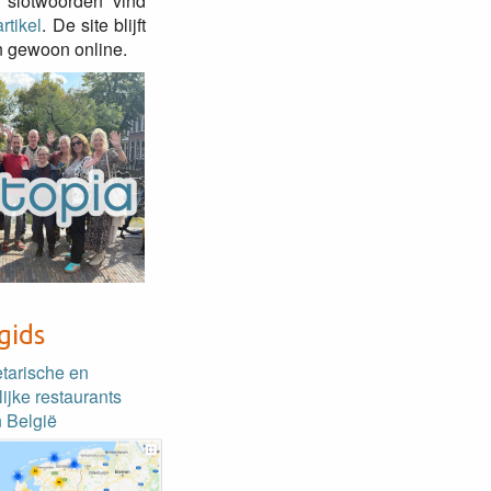
 slotwoorden vind
rtikel
. De site blijft
 gewoon online.
gids
etarische en
lijke restaurants
 België