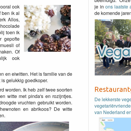
beëindigd. Onze
vooral ook
je in
ons laatste a
 ben ik al
de komende jaren
rk Allos,
chocolade
ij toen ik
r gepofte
muesli of
maken. Of
lijk ook
n en eiwitten. Het is familie van de
 is gelukkig goedkoper.
Restaurant
rd worden. Ik heb zelf twee soorten
n witte met pinda's en rozijntjes.
De lekkerste veg
edroogde vruchten gebruikt worden.
vegetariërvriende
hewnoten en abrikoos? De witte
van Nederland en
en.