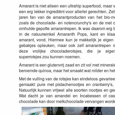
Amarant is niet alleen een ultrahip superfood, maar 
een erg lekker ingrediënt voor allerlei gerechten. Zelf
jaren fan van de amarantproducten van het bio-me
zoals de chocolade- en notencrunchy's en de met 
omhulde gepofte amarantrepen. Ik was daarom erg bl
in de natuurwinkel Amaranth Pops, kant en klaa
amarant, vond. Hiermee kun je makkelijk je eigen 
gebakjes opleuken, maar ook zelf amarantrepen 
deze vrolijke chocoladerotsjes, die je eigen
superrotsjes zou kunnen noemen.
Amarant is een glutenvrij zaad en zit vol met minerale
beroemde quinoa, maar het smaakt wat milder en het
Met de vulling van de rotsjes kan eindeloos gevariee
gemaakt: pure met pistachenootjes en cranberry's, e
Natuurlijk kunnen vrijwel alle soorten nootjes en g
Wat dacht je van amandel en Incabessen of cas
chocolade kan door melkchocolade vervangen word