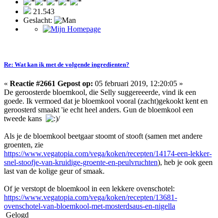
21.543
Geslacht:
Re: Wat kan ik met de volgende ingredienten?
«
Reactie #2661 Gepost op:
05 februari 2019, 12:20:05 »
De geroosterde bloemkool, die Selly suggereeerde, vind ik een
goede. Ik vermoed dat je bloemkool vooral (zacht)gekookt kent en
geroosterd smaakt 'ie echt heel anders. Gun de bloemkool een
tweede kans
/
Als je de bloemkool beetgaar stoomt of stooft (samen met andere
groenten, zie
https://www.vegatopia.com/vega/koken/recepten/14174-een-lekker-
snel-stoofje-van-kruidige-groente-en-peulvruchten
), heb je ook geen
last van de kolige geur of smaak.
Of je verstopt de bloemkool in een lekkere ovenschotel:
https://www.vegatopia.com/vega/koken/recepten/13681-
ovenschotel-van-bloemkool-met-mosterdsaus-en-nigella
Gelogd