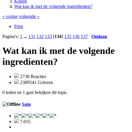
Koken
Wat kan ik met de volgende ingredienten?
« vorige
volgende »
Print
Pagina's:
1
...
131
132
133
[
134
]
135
136
137
Omlaag
Wat kan ik met de volgende
ingredienten?
2738 Reacties
2389541 Gelezen
0 leden en 1 gast bekijken dit topic.
Sam
7.655