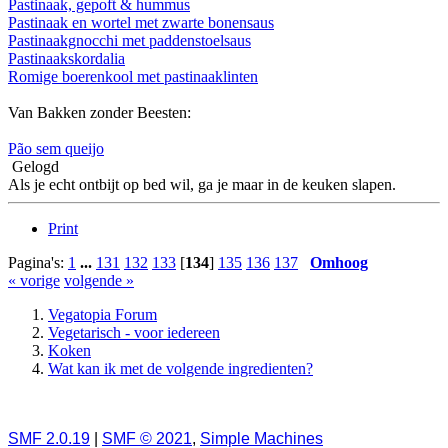
Pastinaak, gepoft & hummus
Pastinaak en wortel met zwarte bonensaus
Pastinaakgnocchi met paddenstoelsaus
Pastinaakskordalia
Romige boerenkool met pastinaaklinten
Van Bakken zonder Beesten:
Pão sem queijo
Gelogd
Als je echt ontbijt op bed wil, ga je maar in de keuken slapen.
Print
Pagina's:
1
...
131
132
133
[
134
]
135
136
137
Omhoog
« vorige
volgende »
Vegatopia Forum
Vegetarisch - voor iedereen
Koken
Wat kan ik met de volgende ingredienten?
SMF 2.0.19
|
SMF © 2021
,
Simple Machines