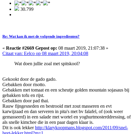
30.799
Re: Wat kan ik met de volgende ingredienten?
«
Reactie #2669 Gepost op:
08 maart 2019, 21:07:38 »
Citaat van: Eelco op 08 maart 2019, 20:04:08
Wat doen jullie zoal met spitskool?
Gekookt door de gado gado.
Gebakken door risotto.
Gebakken met tomaat en een scheutje golden mountain sojasaus bij
gebakken tofu en rijst.
Gebakken door pad thai.
Rauw fijngesneden en bestrooid met zout masseren en evt
karwijzaad en dan serveren in pita's met bv falafel, of (ook weer
gemasseerd) in een salade met wortel en yoghurtmosterddressing, of
als snelle kimchee die in een paar dagen klaar is.
Dit is ook lekker
http://klarykoopmans.blogspot.com/2011/09/snel-
heet-lekker.html?m=1