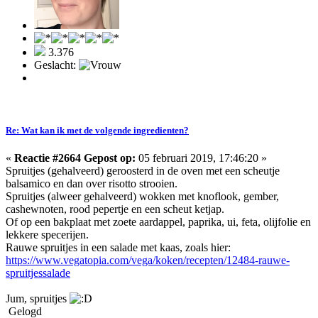
3.376
Geslacht:
Re: Wat kan ik met de volgende ingredienten?
«
Reactie #2664 Gepost op:
05 februari 2019, 17:46:20 »
Spruitjes (gehalveerd) geroosterd in de oven met een scheutje
balsamico en dan over risotto strooien.
Spruitjes (alweer gehalveerd) wokken met knoflook, gember,
cashewnoten, rood pepertje en een scheut ketjap.
Of op een bakplaat met zoete aardappel, paprika, ui, feta, olijfolie en
lekkere specerijen.
Rauwe spruitjes in een salade met kaas, zoals hier:
https://www.vegatopia.com/vega/koken/recepten/12484-rauwe-
spruitjessalade
Jum, spruitjes
Gelogd