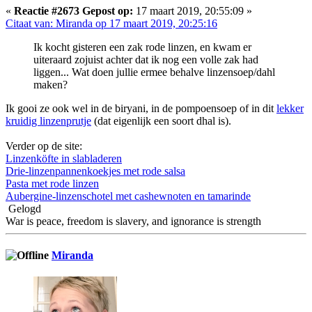
«
Reactie #2673 Gepost op:
17 maart 2019, 20:55:09 »
Citaat van: Miranda op 17 maart 2019, 20:25:16
Ik kocht gisteren een zak rode linzen, en kwam er
uiteraard zojuist achter dat ik nog een volle zak had
liggen... Wat doen jullie ermee behalve linzensoep/dahl
maken?
Ik gooi ze ook wel in de biryani, in de pompoensoep of in dit
lekker
kruidig linzenprutje
(dat eigenlijk een soort dhal is).
Verder op de site:
Linzenköfte in slabladeren
Drie-linzenpannenkoekjes met rode salsa
Pasta met rode linzen
Aubergine-linzenschotel met cashewnoten en tamarinde
Gelogd
War is peace, freedom is slavery, and ignorance is strength
Miranda