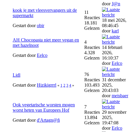
door
J@n
kook je met vleesvervangers uit de
11
supermarkt
Reacties
18 mei 2026,
18.181
Gestart door
obir
08:46:45
Gelezen
door
karl
AH Chocopasta niet meer vegan en
4
met hazelnoot
Reacties
14 februari
4.328
2026,
Gestart door
Eelco
Gelezen
16:10:37
door
Eelco
76
Lidl
Reacties
31 december
Gestart door
Hizikigrrrl
103.493
2025,
«
1
2
3
4
»
Gelezen
20:43:03
door
meisbaer
Ook vegetarische worsten mogen
7
worst heten van Europees Hof
Reacties
29 november
13.894
2025,
Gestart door
d'Artagn@ñ
Gelezen
19:47:08
door
Eelco