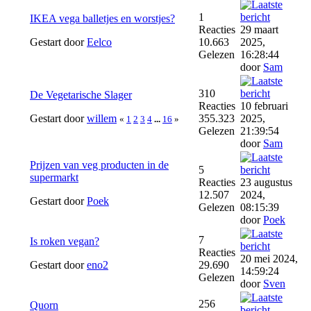
1
IKEA vega balletjes en worstjes?
Reacties
29 maart
Gestart door
Eelco
10.663
2025,
Gelezen
16:28:44
door
Sam
310
De Vegetarische Slager
Reacties
10 februari
Gestart door
willem
355.323
2025,
«
1
2
3
4
...
16
»
Gelezen
21:39:54
door
Sam
Prijzen van veg producten in de
5
supermarkt
Reacties
23 augustus
12.507
2024,
Gestart door
Poek
Gelezen
08:15:39
door
Poek
7
Is roken vegan?
Reacties
20 mei 2024,
Gestart door
eno2
29.690
14:59:24
Gelezen
door
Sven
256
Quorn