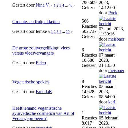
796.609
2023,
Gestart door
Nina V.
«
1
2
3
4
...
40
»
Gelezen
14:12:00
door
Poek
566
Groente- en fruitpakketten
Reacties
03 april 2023,
Gestart door femke
502.737
«
1
2
3
4
...
29
»
11:39:16
Gelezen
door
meisbaer
De grote zoutvergelijking: vlees
6
versus vleesvervangers
Reacties
07 maart
10.680
2023,
Gestart door
Eelco
Gelezen
21:13:30
door
meisbaer
8
Vegetarische spekjes
Reacties
02 maart
Gestart door
BrendaK
14.628
2023,
Gelezen
08:54:00
door
karl
Heeft iemand veganistische
1
ayurvedische cosmetica van Art of
Reacties
05 februari
Vedas geprobeerd?
8.017
2023,