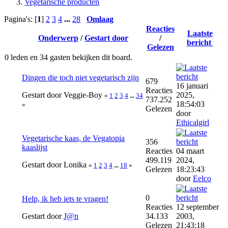
Vegetarische producten
Pagina's: [
1
]
2
3
4
...
28
Omlaag
Reacties
Laatste
Onderwerp
/
Gestart door
/
bericht
Gelezen
0 leden en 34 gasten bekijken dit board.
Dingen die toch niet vegetarisch zijn
679
16 januari
Reacties
Gestart door Veggie-Boy
2025,
«
1
2
3
4
...
34
737.252
18:54:03
»
Gelezen
door
Ethicalgirl
Vegetarische kaas, de Vegatopia
356
kaaslijst
Reacties
04 maart
499.119
2024,
Gestart door Lonika
«
1
2
3
4
...
18
»
Gelezen
18:23:43
door
Eelco
0
Help, ik heb iets te vragen!
Reacties
12 september
Gestart door
J@n
34.133
2003,
Gelezen
21:43:18