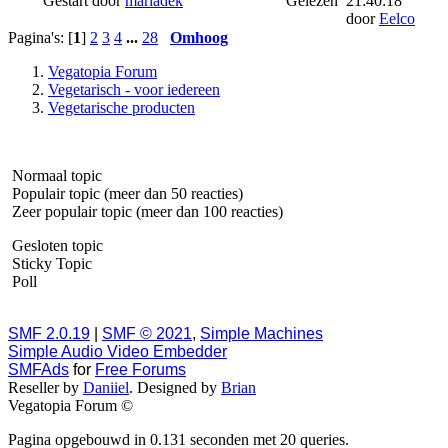
Gestart door
mariadek
Gelezen
21:40:18
door
Eelco
Pagina's: [
1
]
2
3
4
...
28
Omhoog
Vegatopia Forum
Vegetarisch - voor iedereen
Vegetarische producten
Normaal topic
Populair topic (meer dan 50 reacties)
Zeer populair topic (meer dan 100 reacties)
Gesloten topic
Sticky Topic
Poll
SMF 2.0.19
|
SMF © 2021
,
Simple Machines
Simple Audio Video Embedder
SMFAds
for
Free Forums
Reseller by
Daniiel
. Designed by
Brian
Vegatopia Forum ©
Pagina opgebouwd in 0.131 seconden met 20 queries.