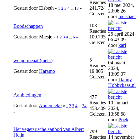
Reacties
18 mei 2024,
Gestart door Elsbeth
241.724
«
1
2
3
4
...
13
»
23:06:26
Gelezen
door
meisbaer
103
Boodschappen
Reacties
25 april 2024,
Gestart door Miesje
109.795
«
1
2
3
4
...
6
»
06:43:09
Gelezen
door
karl
5
weipermeaat (melk)
04 maart
Reacties
2024,
Gestart door
Haramo
19.805
13:09:07
Gelezen
door
Danny
Hobbykaas.nl
Aanbiedingen
477
Reacties
10 januari
Gestart door
Annemieke
«
1
2
3
4
...
24
453.409
2024,
»
Gelezen
13:58:58
door
Poek
Het vegetarische aanbod van Albert
799
Heijn
Reacties
14 november