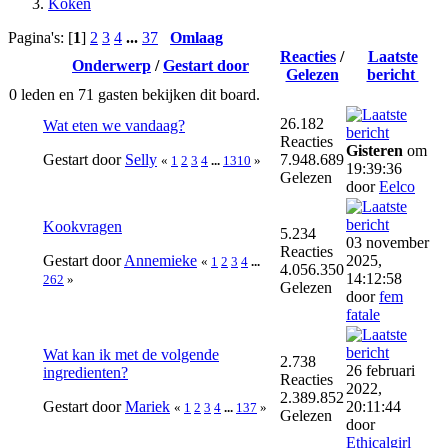
Koken
Pagina's: [
1
]
2
3
4
...
37
Omlaag
Reacties
/
Laatste
Onderwerp
/
Gestart door
Gelezen
bericht
0 leden en 71 gasten bekijken dit board.
26.182
Wat eten we vandaag?
Reacties
Gisteren
om
Gestart door
Selly
7.948.689
«
1
2
3
4
...
1310
»
19:39:36
Gelezen
door
Eelco
Kookvragen
5.234
03 november
Reacties
Gestart door
Annemieke
2025,
«
1
2
3
4
...
4.056.350
14:12:58
262
»
Gelezen
door
fem
fatale
Wat kan ik met de volgende
2.738
26 februari
ingredienten?
Reacties
2022,
2.389.852
Gestart door
Mariek
20:11:44
«
1
2
3
4
...
137
»
Gelezen
door
Ethicalgirl