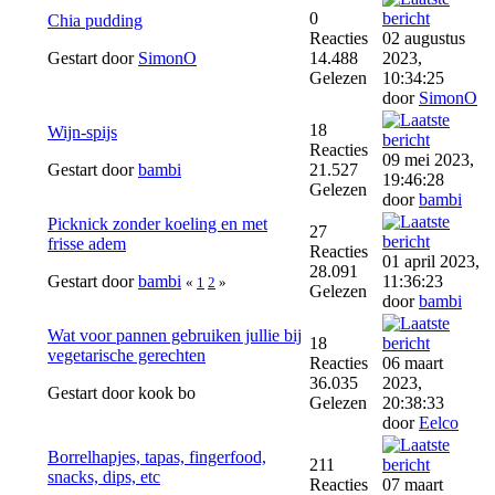
0
Chia pudding
Reacties
02 augustus
Gestart door
SimonO
14.488
2023,
Gelezen
10:34:25
door
SimonO
18
Wijn-spijs
Reacties
09 mei 2023,
Gestart door
bambi
21.527
19:46:28
Gelezen
door
bambi
Picknick zonder koeling en met
27
frisse adem
Reacties
01 april 2023,
28.091
Gestart door
bambi
11:36:23
«
1
2
»
Gelezen
door
bambi
Wat voor pannen gebruiken jullie bij
18
vegetarische gerechten
Reacties
06 maart
36.035
2023,
Gestart door kook bo
Gelezen
20:38:33
door
Eelco
Borrelhapjes, tapas, fingerfood,
211
snacks, dips, etc
Reacties
07 maart