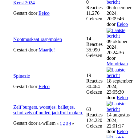
0
Kerst 2024
Reacties
06 december
Gestart door
Eelco
11.276
2024,
Gelezen
20:09:46
door
Eelco
14
Nootmuskaat-rasp/molen
09 oktober
Reacties
2024,
Gestart door
Maartje!
35.990
20:24:36
Gelezen
door
Mondriaan
19
Spinazie
Reacties
18 september
Gestart door
Eelco
30.464
2024,
Gelezen
23:05:30
door
Eelco
Zelf burgers, worstjes, balletjes,
63
schnitzels of pulled jackfruit maken.
Reacties
14 augustus
124.220
2024,
Gestart door a-willem
«
1
2
3
4
»
Gelezen
22:01:17
door
Eelco