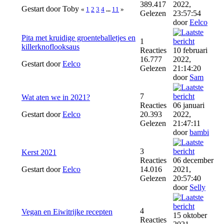
389.417
2022,
Gestart door Toby
«
1
2
3
4
...
11
»
Gelezen
23:57:54
door
Eelco
Pita met kruidige groenteballetjes en
1
killerknoflooksaus
Reacties
10 februari
16.777
2022,
Gestart door
Eelco
Gelezen
21:14:20
door
Sam
7
Wat aten we in 2021?
Reacties
06 januari
Gestart door
Eelco
20.393
2022,
Gelezen
21:47:11
door
bambi
3
Kerst 2021
Reacties
06 december
Gestart door
Eelco
14.016
2021,
Gelezen
20:57:40
door
Selly
4
Vegan en Eiwitrijke recepten
15 oktober
Reacties