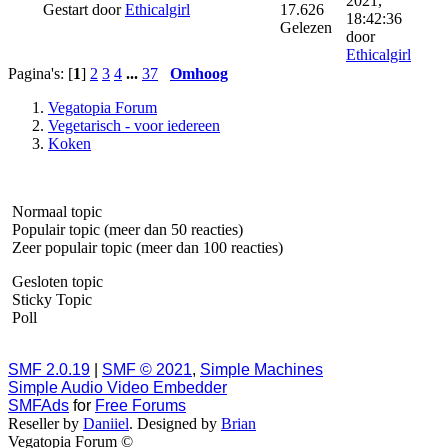
2021,
Gestart door
Ethicalgirl
17.626
18:42:36
Gelezen
door
Ethicalgirl
Pagina's: [
1
]
2
3
4
...
37
Omhoog
Vegatopia Forum
Vegetarisch - voor iedereen
Koken
Normaal topic
Populair topic (meer dan 50 reacties)
Zeer populair topic (meer dan 100 reacties)
Gesloten topic
Sticky Topic
Poll
SMF 2.0.19
|
SMF © 2021
,
Simple Machines
Simple Audio Video Embedder
SMFAds
for
Free Forums
Reseller by
Daniiel
. Designed by
Brian
Vegatopia Forum ©