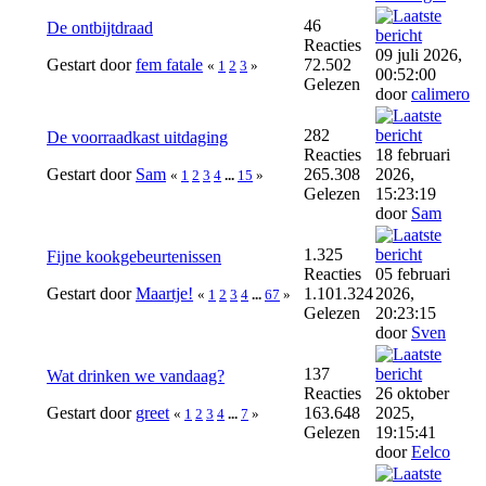
46
De ontbijtdraad
Reacties
09 juli 2026,
Gestart door
fem fatale
72.502
«
1
2
3
»
00:52:00
Gelezen
door
calimero
282
De voorraadkast uitdaging
Reacties
18 februari
Gestart door
Sam
265.308
2026,
«
1
2
3
4
...
15
»
Gelezen
15:23:19
door
Sam
1.325
Fijne kookgebeurtenissen
Reacties
05 februari
Gestart door
Maartje!
1.101.324
2026,
«
1
2
3
4
...
67
»
Gelezen
20:23:15
door
Sven
137
Wat drinken we vandaag?
Reacties
26 oktober
Gestart door
greet
163.648
2025,
«
1
2
3
4
...
7
»
Gelezen
19:15:41
door
Eelco