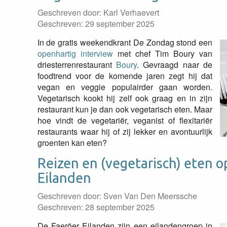
Geschreven door:
Karl Verhaevert
Geschreven: 29 september 2025
In de gratis weekendkrant De Zondag stond een
openhartig interview
met chef Tim Boury van
driesterrenrestaurant
Boury
. Gevraagd naar de
foodtrend voor de komende jaren zegt hij dat
vegan en veggie populairder gaan worden.
Vegetarisch kookt hij zelf ook graag en in zijn
restaurant kun je dan ook vegetarisch eten. Maar
hoe vindt de vegetariër, veganist of flexitariër
restaurants waar hij of zij lekker en avontuurlijk
groenten kan eten?
Reizen en (vegetarisch) eten o
Eilanden
Geschreven door:
Sven Van Den Meerssche
Geschreven: 28 september 2025
De Faeröer Eilanden zijn een eilandengroep in