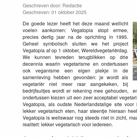
Geschreven door:
Redactie
Geschreven: 01 oktober 2025
De goede lezer heeft het deze maand wellicht
voelen aankomen: Vegatopia stopt ermee,
precies dertig jaar na de oprichting in 1995.
Geheel symbolisch sluiten we het project
Vegatopia af op 1 oktober, Wereldvegetariërdag.
We kunnen tevreden terugblikken op drie
decennia waarin vegetarisme en ondertussen
ook veganisme een eigen plekje in de
samenleving hebben gevonden: je wordt als
vegetariër niet meer raar aangekeken, bij
bedrijfsuitjes wordt er rekening mee gehouden, e
ondertussen kiezen uit een zeer acceptabel vegetaris
Vegatopia, als oudste Nederlandstalige site voor 
lekker vegetarisch eten, haar steentje hieraan he
Vegatopia is weliswaar nog steeds niet in zicht, ma
realiteit: lekker vegetarisch voor iedereen.