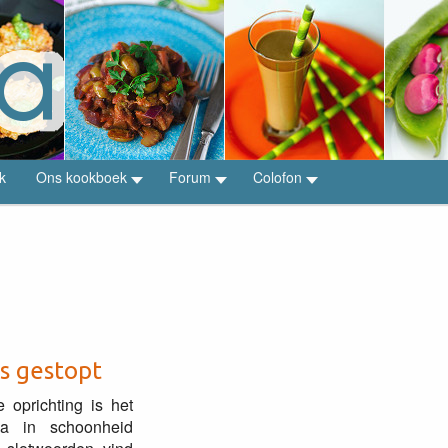
k
Ons kookboek
Forum
Colofon
is gestopt
e oprichting is het
pia in schoonheid