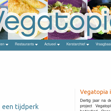
ten
Restaurants
Actueel
Kerstarchief
Vraagbaa
Vegatopia 
Dertig jaar na d
 een tijdperk
project Vegato