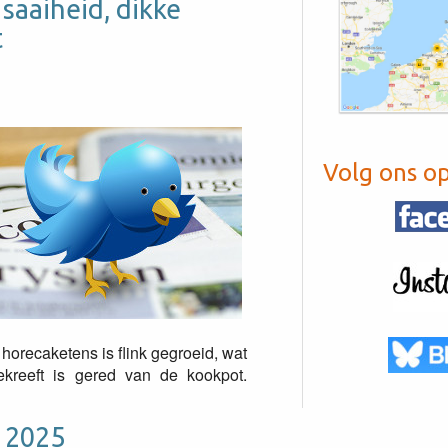
saaiheid, dikke
t
Volg ons o
horecaketens is flink gegroeid, wat
ekreeft is gered van de kookpot.
o 2025