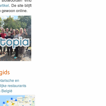
 slotwoorden vind
rtikel
. De site blijft
 gewoon online.
gids
etarische en
lijke restaurants
 België