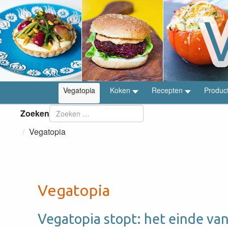
Vegatopia
Koken
Recepten
Produc
Zoeken
Vegatopia
Vegatopia
Vegatopia stopt: het einde van