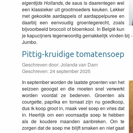
eigentijds Hollands
, de saus is daarentegen wel
een klassieker uit grootmoeders keuken. Lekker
met gekookte aardappels of aardappelpuree en
daarbij een eenvoudig groentegerecht, zoals
bijvoorbeeld broccoli of bloemkool. In België kun
je kapucijners tegenwoordig gemakkelijk vinden bij -
Jumbo.
Pittig-kruidige tomatensoep
Geschreven door:
Jolanda van Dam
Geschreven: 24 september 2025
In september worden de laatste groenten van het
seizoen geoogst en die moeten snel verwerkt
worden voordat ze bederven. Groenten als
courgette, paprika en tomaat zijn nu goedkoop,
dus ik koop groot in, maak veel soep en vries dat
in. Heerlijk om een voorraadje soep te hebben
als de koudere maanden aanbreken. Om te
zorgen dat de soep me blijft smaken en niet gaat