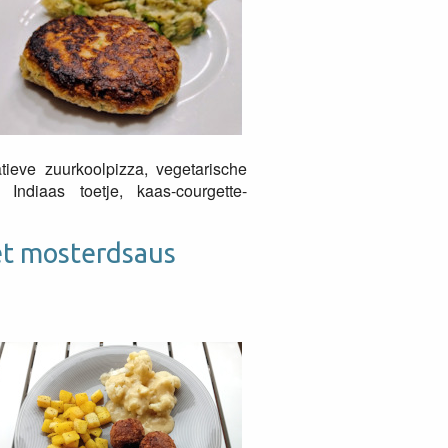
tieve zuurkoolpizza, vegetarische
ndiaas toetje, kaas-courgette-
et mosterdsaus