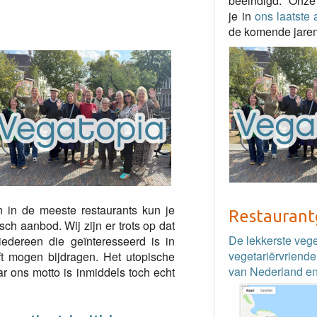
beëindigd. Onze
je in
ons laatste a
de komende jaren
n in de meeste restaurants kun je
Restaurant
ch aanbod. Wij zijn er trots op dat
De lekkerste veg
iedereen die geïnteresseerd is in
vegetariërvriende
eft mogen bijdragen. Het utopische
van Nederland en
ar ons motto is inmiddels toch echt