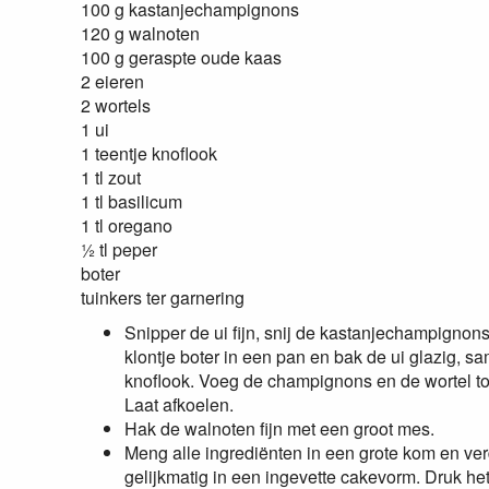
100 g kastanjechampignons
120 g walnoten
100 g geraspte oude kaas
2 eieren
2 wortels
1 ui
1 teentje knoflook
1 tl zout
1 tl basilicum
1 tl oregano
½ tl peper
boter
tuinkers ter garnering
Snipper de ui fijn, snij de kastanjechampignons
klontje boter in een pan en bak de ui glazig, s
knoflook. Voeg de champignons en de wortel toe
Laat afkoelen.
Hak de walnoten fijn met een groot mes.
Meng alle ingrediënten in een grote kom en ve
gelijkmatig in een ingevette cakevorm. Druk h