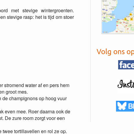
ord met stevige wintergroenten.
n stevige rasp: het is tijd om stoer
Volg ons o
er stromend water af en pers hem
een groot mes.
rin de champignons op hoog vuur
ak even mee. Roer daarna ook de
t. De zure room zorgt voor een
wee tortillavellen en rol ze op.