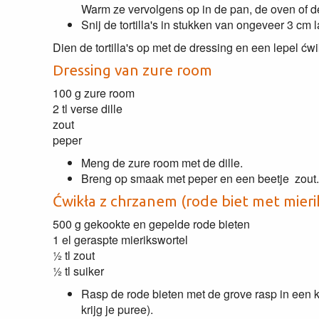
Warm ze vervolgens op in de pan, de oven of 
Snij de tortilla's in stukken van ongeveer 3 cm 
Dien de tortilla's op met de dressing en een lepel ćwi
Dressing van zure room
100 g zure room
2 tl verse dille
zout
peper
Meng de zure room met de dille.
Breng op smaak met peper en een beetje zout.
Ćwikła z chrzanem (rode biet met mieri
500 g gekookte en gepelde rode bieten
1 el geraspte mierikswortel
½ tl zout
½ tl suiker
Rasp de rode bieten met de grove rasp in een ko
krijg je puree).