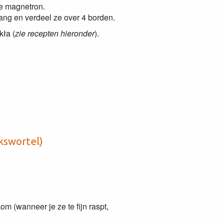
de magnetron.
lang en verdeel ze over 4 borden.
kła (
zie recepten hieronder
).
kswortel)
m (wanneer je ze te fijn raspt,