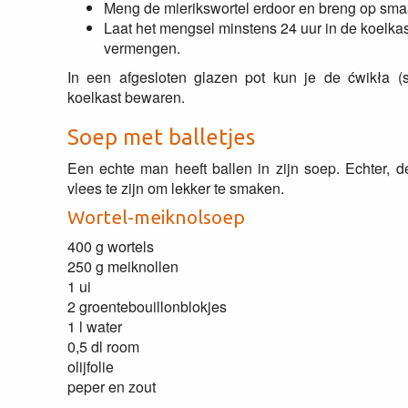
Meng de mierikswortel erdoor en breng op smaa
Laat het mengsel minstens 24 uur in de koelkas
vermengen.
In een afgesloten glazen pot kun je de ćwikła (s
koelkast bewaren.
Soep met balletjes
Een echte man heeft ballen in zijn soep. Echter, 
vlees te zijn om lekker te smaken.
Wortel-meiknolsoep
400 g wortels
250 g meiknollen
1 ui
2 groentebouillonblokjes
1 l water
0,5 dl room
olijfolie
peper en zout