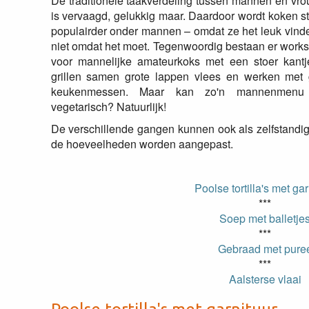
De traditionele taakverdeling tussen mannen en vr
is vervaagd, gelukkig maar. Daardoor wordt koken s
populairder onder mannen – omdat ze het leuk vind
niet omdat het moet. Tegenwoordig bestaan er work
voor mannelijke amateurkoks met een stoer kantj
grillen samen grote lappen vlees en werken met 
keukenmessen. Maar kan zo'n mannenmenu
vegetarisch? Natuurlijk!
De verschillende gangen kunnen ook als zelfstandi
de hoeveelheden worden aangepast.
Poolse tortilla's met gar
***
Soep met balletje
***
Gebraad met pure
***
Aalsterse vlaai