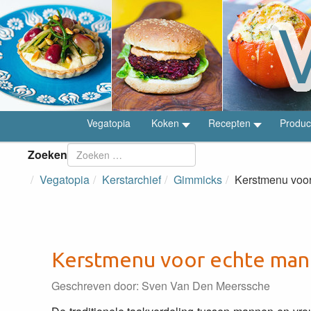
Vegatopia
Koken
Recepten
Produc
Zoeken
Vegatopia
Kerstarchief
Gimmicks
Kerstmenu voor
Kerstmenu voor echte man
Geschreven door:
Sven Van Den Meerssche