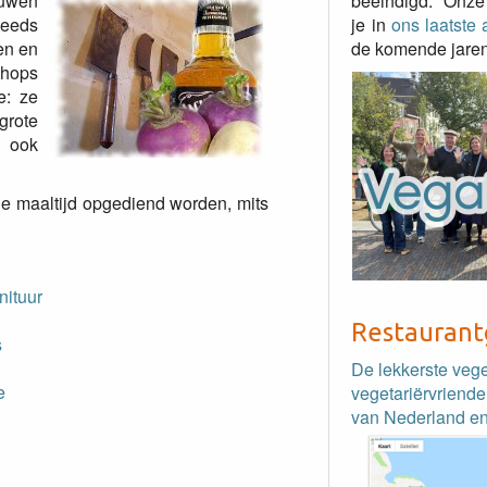
ouwen
beëindigd. Onze
teeds
je in
ons laatste a
en en
de komende jaren
shops
e: ze
grote
 ook
ge maaltijd opgediend worden, mits
nituur
Restaurant
s
De lekkerste veg
e
vegetariërvriende
van Nederland en