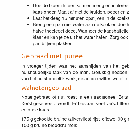
Doe de bloem in een kom en meng er achtereen
kaas onder. Maak af met de kruiden, peper en z
Laat het deeg 15 minuten opstijven in de koelka
Breng een pan met water aan de kook en doe hi
halve theelepel deeg. Wanneer de kaasballetje
klaar en kan je ze uit het water halen. Zorg oo
pan blijven plakken.
Gebraad met puree
In vroeger tijden was het aansnijden van het ge
huishoudelijke taak van de man. Gelukkig hebben 
van het huishoudelijk werk, maar toch willen we dit 
Walnotengebraad
Notengebraad of nut roast is een traditioneel Brit
Kerst geserveerd wordt. Er bestaan veel verschille
en oude kaas.
175 g gekookte bruine (zilvervlies) rijst oftewel 90 g 
100 g bruine broodkruimels