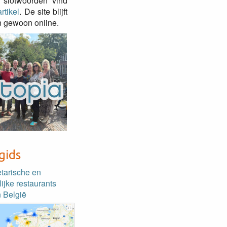
 slotwoorden vind
rtikel
. De site blijft
 gewoon online.
gids
etarische en
lijke restaurants
 België