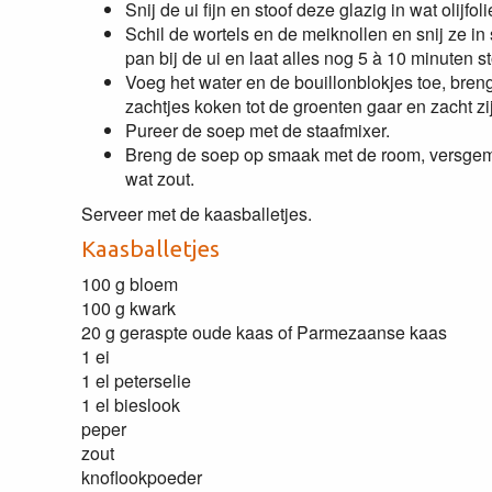
Snij de ui fijn en stoof deze glazig in wat olijfo
Schil de wortels en de meiknollen en snij ze in
pan bij de ui en laat alles nog 5 à 10 minuten s
Voeg het water en de bouillonblokjes toe, bren
zachtjes koken tot de groenten gaar en zacht zi
Pureer de soep met de staafmixer.
Breng de soep op smaak met de room, versgem
wat zout.
Serveer met de kaasballetjes.
Kaasballetjes
100 g bloem
100 g kwark
20 g geraspte oude kaas of Parmezaanse kaas
1 ei
1 el peterselie
1 el bieslook
peper
zout
knoflookpoeder