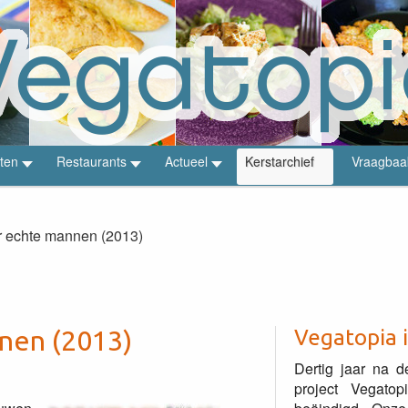
ten
Restaurants
Actueel
Kerstarchief
Vraagbaa
 echte mannen (2013)
nen (2013)
Vegatopia 
Dertig jaar na d
project Vegato