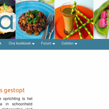
k
Ons kookboek
Forum
Colofon
is gestopt
e oprichting is het
pia in schoonheid