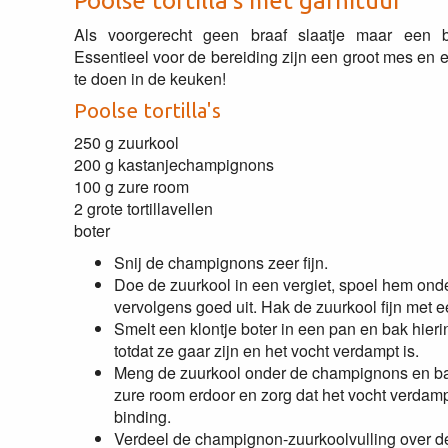
Poolse tortilla's met garnituur
Als voorgerecht geen braaf slaatje maar een b
Essentieel voor de bereiding zijn een groot mes en ee
te doen in de keuken!
Poolse tortilla's
250 g zuurkool
200 g kastanjechampignons
100 g zure room
2 grote tortillavellen
boter
Snij de champignons zeer fijn.
Doe de zuurkool in een vergiet, spoel hem ond
vervolgens goed uit. Hak de zuurkool fijn met 
Smelt een klontje boter in een pan en bak hie
totdat ze gaar zijn en het vocht verdampt is.
Meng de zuurkool onder de champignons en b
zure room erdoor en zorg dat het vocht verdamp
binding.
Verdeel de champignon-zuurkoolvulling over de t