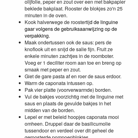
olijfolie, peper en zout over een met bakpapier
beklede bakplaat. Rooster de blokjes zo'n 25
minuten in de oven.
Kook halverwege de roostertij
d de linguine
gaar volgens de gebruiksaanwijzing op de
verpakking.
Maak ondertussen ook de saus: pers de
knoflook uit en snijd de salie fijn. Fruit ze
enkele minuten zachtjes in de roomboter.
Voeg er 1 deciliter room aan toe en breng op
smaak met peper en zout.
Giet de gare pasta af en roer de saus erdoor.
Warm de caponata intussen op.
Pak vier platte (voorverwarmde) borden.
Vul de bakjes voorzichtig met de linguine met
saus en plaats de gevulde bakjes in het
midden van de borden.
Lepel er met beleid hoopjes caponata mooi
omheen. Druppel daar de basilicumolie
tussendoor en verdeel over dit geheel de
geroosterde pompoenblokjes.