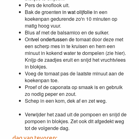
Pers de knoflook uit.
Bak de groente
n in wat olijfolie i
n een
koekenpan gedurende zo'n 10 minuten op
matig hoog vuur.
Blus af met de balsamico en de suiker.
On
tvel ondertussen d
e tomaat door deze met
een scherp mes in te kruisen en hem een
minuut in kokend water te dompelen (zie hier).
Knijp de zaadjes eruit en snijd het vruchtvlees
in blokjes.
Voeg de tomaat pas de laatste minuut aan de
koekenpan toe.
Proef of de caponata op smaak is en gebruik
zo nodig peper en zout.
Schep in een kom, dek af en zet weg.
Verwijder het zaad uit de pompoen en snijd de
pompoen in blokjes. Zet ook dit afgedekt weg
tot de volgende dag.
dag van tevoren: