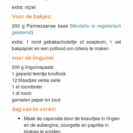
extra: vijze
l
Voor de bakjes:
200 g Parmezaanse kaas (
Montello is vegetarisch
gestremd
)
extra: 1 rond gebakschoteltje of soepkom, 1 vel
bakpapier en een potlood om cirkels te maken
voor de linguine:
200 g linguinepasta
1 geperst teentje knoflook
12 blaadjes verse salie
1 el roomboter
1 dl room
gemalen peper en zout
dag van te voren:
Maak de caponata door de bosuitjes in ringen
en de aubergine, courgette en paprika in
blokjes te snijden.