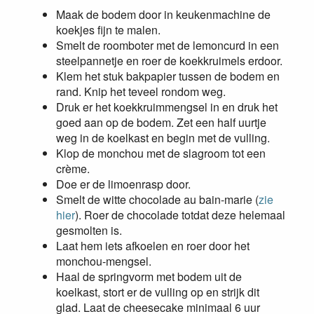
Maak de bodem door in keukenmachine de
koekjes fijn te malen.
Smelt de roomboter met de lemoncurd in een
steelpannetje en roer de koekkruimels erdoor.
Klem het stuk bakpapier tussen de bodem en
rand. Knip het teveel rondom weg.
Druk er het koekkruimmengsel in en druk het
goed aan op de bodem. Zet een half uurtje
weg in de koelkast en begin met de vulling.
Klop de monchou met de slagroom tot een
crème.
Doe er de limoenrasp door.
Smelt de witte chocolade au bain-marie (
zie
hier
). Roer de chocolade totdat deze helemaal
gesmolten is.
Laat hem iets afkoelen en roer door het
monchou-mengsel.
Haal de springvorm met bodem uit de
koelkast, stort er de vulling op en strijk dit
glad. Laat de cheesecake minimaal 6 uur