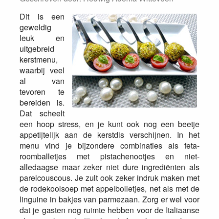
Dit is een
geweldig
leuk en
uitgebreid
kerstmenu,
waarbij veel
al van
tevoren te
bereiden i
s.
Dat scheelt
een hoop stress, en je kunt ook nog een beetje
appetijtelijk aan de kerstdis verschijnen. In het
menu vind je bijzondere combinaties als feta-
roomballetjes met pistachenootjes en niet-
alledaagse maar zeker niet dure ingrediënten als
parelcouscous. Je zult ook zeker indruk maken met
de rodekoolsoep met appelbolletjes, net als met de
linguine in bakjes van parmezaan. Zorg er wel voor
dat je gasten nog ruimte hebben voor de Italiaanse