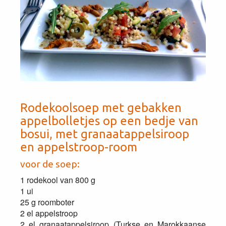
Rodekoolsoep met gebakken
appelbolletjes op een bedje van
bosui, met granaatappelsiroop
en appelstroop-room
voor de soep:
1 rodekool van 800 g
1 ui
25 g roomboter
2 el appelstroop
2 el granaatappelsiroop (Turkse en Marokkaanse