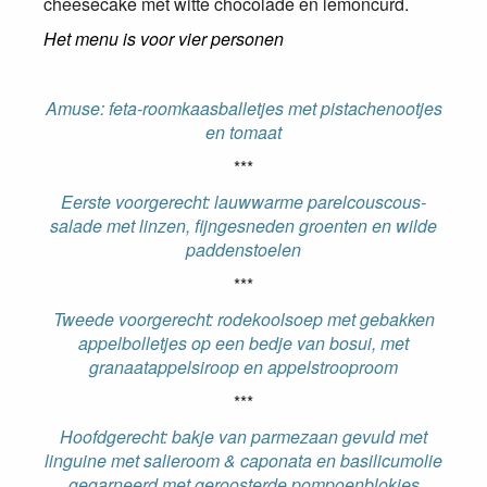
cheesecake met witte chocolade en lemoncurd.
Het menu is voor vier personen
Amuse: feta-roomkaasballetjes met pistachenootjes
en tomaat
***
Eerste voorgerecht: lauwwarme parelcouscous-
salade met
linzen, fijngesneden groenten en wilde
paddenstoelen
***
Tweede voorgerecht: rodekoolsoep met gebakken
appelbolletjes op een bedje van bosui, met
granaatappelsiroop en appelstrooproom
***
Hoofdgerecht: bakje van parmezaan gevuld met
linguine met salieroom & caponata en basilicumolie
gegarneerd met geroosterde pompoenblokjes