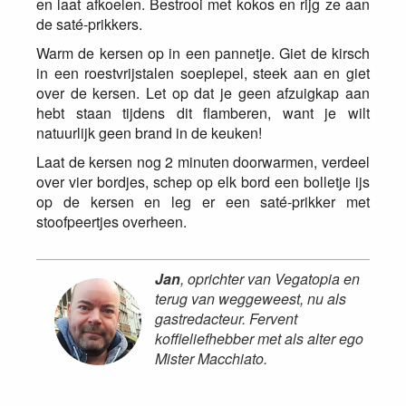
en laat afkoelen. Bestrooi met kokos en rijg ze aan
de saté-prikkers.
Warm de kersen op in een pannetje. Giet de kirsch
in een roestvrijstalen soeplepel, steek aan en giet
over de kersen. Let op dat je geen afzuigkap aan
hebt staan tijdens dit flamberen, want je wilt
natuurlijk geen brand in de keuken!
Laat de kersen nog 2 minuten doorwarmen, verdeel
over vier bordjes, schep op elk bord een bolletje ijs
op de kersen en leg er een saté-prikker met
stoofpeertjes overheen.
Jan
, oprichter van Vegatopia en
terug van weggeweest, nu als
gastredacteur. Fervent
koffieliefhebber met als alter ego
Mister Macchiato.