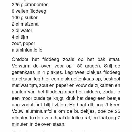
225 g cranberries
8 vellen filodeeg
100 g suiker
2 el maïzena
2 dl water
4 el tijm
zout, peper
aluminiumfolie
Ontdooi het filodeeg zoals op het pak staat.
Verwarm de oven voor op 180 graden. Snij de
geitenkaas in 4 plakjes. Leg twee plakjes filodeeg
op elkaar, leg hier een plak geitenkaas op, bestrooi
met wat tijm, zout en peper en vouw de zijkanten en
punten van het filodeeg naar het midden, zodat je
een mooi buideltje krijgt, druk het deeg een beetje
aan zodat het blijft zitten. Herhaal dit nog 3 keer.
Vouw aluminiumfolie om de buideltjes, doe ze 25
minuten in de oven, haal de folie eraf, en laat nog 7
minuten in de oven staan.