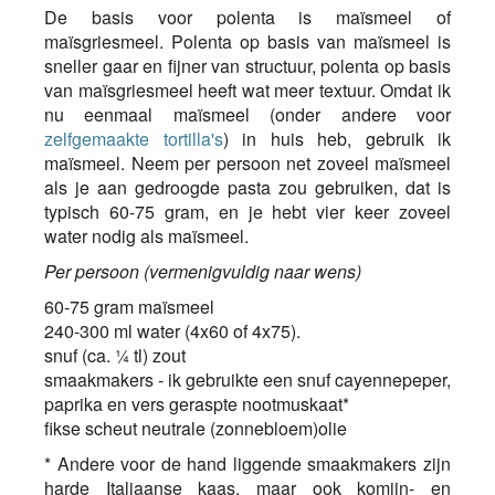
De basis voor polenta is maïsmeel of
maïsgriesmeel. Polenta op basis van maïsmeel is
sneller gaar en fijner van structuur, polenta op basis
van maïsgriesmeel heeft wat meer textuur. Omdat ik
nu eenmaal maïsmeel (onder andere voor
zelfgemaakte tortilla's
) in huis heb, gebruik ik
maïsmeel. Neem per persoon net zoveel maïsmeel
als je aan gedroogde pasta zou gebruiken, dat is
typisch 60-75 gram, en je hebt vier keer zoveel
water nodig als maïsmeel.
Per persoon (vermenigvuldig naar wens)
60-75 gram maïsmeel
240-300 ml water (4x60 of 4x75).
snuf (ca. ¼ tl) zout
smaakmakers - ik gebruikte een snuf cayennepeper,
paprika en vers geraspte nootmuskaat*
fikse scheut neutrale (zonnebloem)olie
* Andere voor de hand liggende smaakmakers zijn
harde Italiaanse kaas, maar ook komijn- en