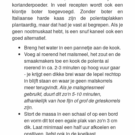
korianderpoeder. In veel recepten wordt ook een
klontje boter toegevoegd. Zonder boter en
Italiaanse harde kaas zijn de polentaplakken
plantaardig, maar dat had je vast al begrepen. Als je
geen nootmuskaat hebt, is een snuf kaneel ook een
goed alternatief.
Breng het water in een pannetje aan de kook.
Voeg al roerend het maïsmeel, het zout en de
smaakmakers toe en kook de polenta al
roerend in ca. 2-3 minuten op hoog vuur gaar
- je krijgt een dikke brei waar de lepel rechtop
in blijft staan en waar je geen maïskorrels
meer terugvindt.
Als je maïsgriesmeel
gebruikt, duurt dit zo'n 5-10 minuten,
afhankelijk van hoe fijn of grof de grieskorrels
zijn.
Stort de massa in een schaal of op een bord
en vorm dit tot een egale plak van zo'n 3 cm
dik. Laat minimaal een half uur afkoelen en
opstijven, liefst ook in de koelkast.