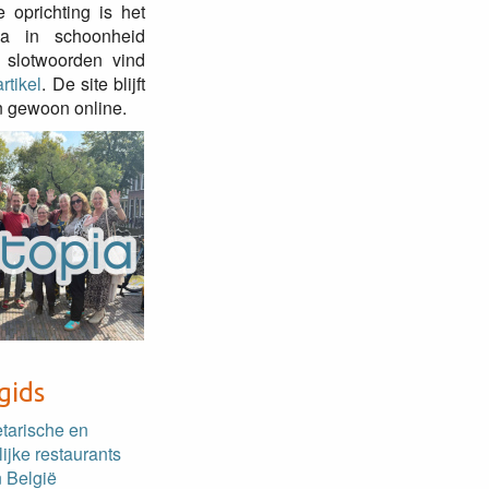
e oprichting is het
pia in schoonheid
 slotwoorden vind
rtikel
. De site blijft
 gewoon online.
gids
etarische en
lijke restaurants
 België