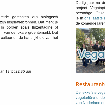
Dertig jaar na d
project Vegato
beëindigd. Onze
eide gerechten zijn biologisch
je in
ons laatste a
ijn inspiratiebronnen. Dat merk je
de komende jaren
n borden zoals linzentagine of
n van de lokale groentemarkt. Dat
cultuur en de hartelijkheid van het
van 18 tot 22.30 uur
Restaurant
De lekkerste veg
vegetariërvriende
van Nederland en