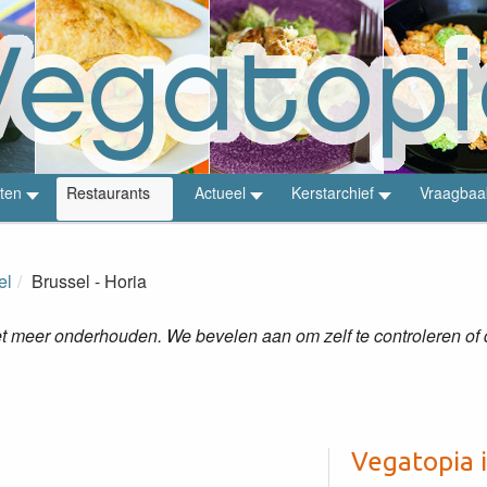
ten
Restaurants
Actueel
Kerstarchief
Vraagbaa
el
Brussel - Horia
 meer onderhouden. We bevelen aan om zelf te controleren of de
Vegatopia 