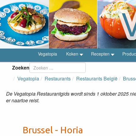
Vegatopia
Koken
Recepten
Produc
Zoeken
Vegatopia
Restaurants
Restaurants België
Bruss
De Vegatopia Restaurantgids wordt sinds 1 oktober 2025 niet
er naartoe reist.
Brussel - Horia