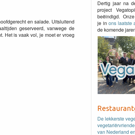
Dertig jaar na d
project Vegato
beëindigd. Onze
oofdgerecht en salade. Uitsluitend
je in
ons laatste a
altijden geserveerd, vanwege de
de komende jaren
. Het is vaak vol, je moet er vroeg
Restaurant
De lekkerste veg
vegetariërvriende
van Nederland en