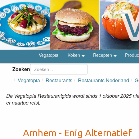
Vegatopia
Koken
Recepten
Produc
Zoeken
Vegatopia
Restaurants
Restaurants Nederland
G
De Vegatopia Restaurantgids wordt sinds 1 oktober 2025 niet
er naartoe reist.
Arnhem - Enig Alternatief