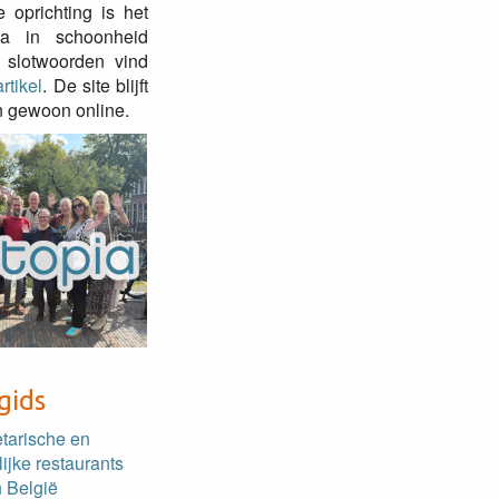
e oprichting is het
pia in schoonheid
 slotwoorden vind
rtikel
. De site blijft
 gewoon online.
gids
etarische en
lijke restaurants
 België