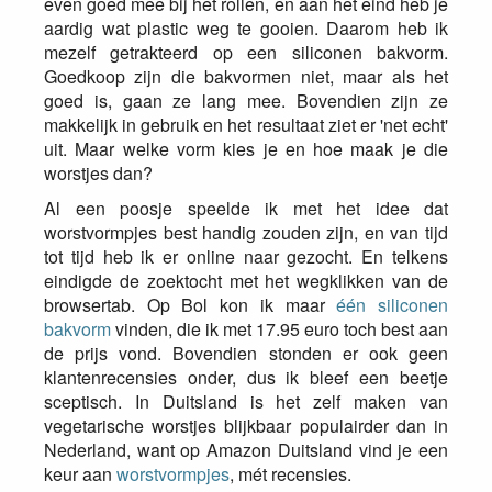
even goed mee bij het rollen, en aan het eind heb je
aardig wat plastic weg te gooien. Daarom heb ik
mezelf getrakteerd op een siliconen bakvorm.
Goedkoop zijn die bakvormen niet, maar als het
goed is, gaan ze lang mee. Bovendien zijn ze
makkelijk in gebruik en het resultaat ziet er 'net echt'
uit. Maar welke vorm kies je en hoe maak je die
worstjes dan?
Al een poosje speelde ik met het idee dat
worstvormpjes best handig zouden zijn, en van tijd
tot tijd heb ik er online naar gezocht. En telkens
eindigde de zoektocht met het wegklikken van de
browsertab. Op Bol kon ik maar
één siliconen
bakvorm
vinden, die ik met 17.95 euro toch best aan
de prijs vond. Bovendien stonden er ook geen
klantenrecensies onder, dus ik bleef een beetje
sceptisch. In Duitsland is het zelf maken van
vegetarische worstjes blijkbaar populairder dan in
Nederland, want op Amazon Duitsland vind je een
keur aan
worstvormpjes
, mét recensies.