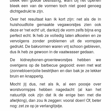
bleek een goede beslissing, want bij het openen
bleek een van de vormen toch niet goed genoeg
dichtgedrukt te zijn.
Over het resultaat kan ik kort zijn: net als de in
huishoudfolie gemaakte vegaworstjes zien ook
deze er 'net echt' uit, dankzij de vorm zelfs bijna eng
perfect echt. Ik heb ze volledig laten afkoelen en ze
vervolgens zonder problemen uit de vormpjes
gedrukt. De bakvormen waren vrij schoon gebleven,
dus ik heb ze gewoon in de vaatwasser gedaan.
De kidneybonen-groenteworstjes hebben we
overigens op de barbecue gegooid: even met wat
(zonnebloem)olie bestrijken en dan bak je ze lekker
bruin en knapperig.
Mocht jij dus, net als ik, al een poosje over
worstvormpjes hebben nagedacht (al kan het
natuurlijk ook zijn dat ik de enige ben met die
afwijking), dan zou ik zeggen: vooral doen! Of, beter
nog: zet ze op je verlanglijstje.