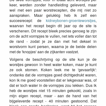
keer, werden zonder handleiding geleverd, maar
wel met een paar worstrecepten, die mij niet zo
aanspraken. Maar gelukkig heb ik zelf een
succesrecept: de
kidneybonen-groenteworstjes
,
waarvan het recept begin dit jaar op de site is
verschenen. Dit recept bleek precies genoeg te zijn
om de acht vormpjes te vullen, net iets voller dan tot
de rand - zodat je ze dan met het deksel in
worstvorm kunt persen, waarna je de beide delen
met de 'knopjes' aan de zijkanten vastzet.
Volgens de beschrijving op de site kun je de
worstjes gewoon in heet water koken, maar je kunt
ze ook stomen. Koken leek me te 'gevaarlijk':
ondanks dat de vormpjes goed dichtgedrukt waren,
kon ik me goed voorstellen dat er lekgevaar was, of
dat er toch water in de vormpjes zou lekken. Dus ik
heb de worstjes niet 15 minuten gekookt, zoals in
mijn eigen recept, maar - aan de hand van het
bijgeleverde recept - 40 minuten gestoomd. Dat