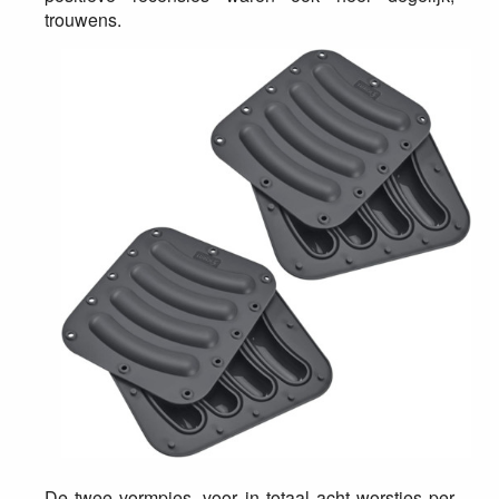
trouwens.
De twee vormpjes, voor in totaal acht worstjes per