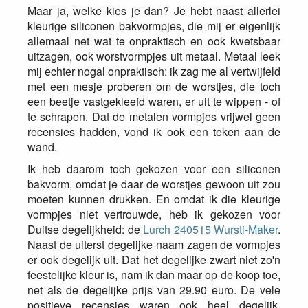
Maar ja, welke kies je dan? Je hebt naast allerlei
kleurige siliconen bakvormpjes, die mij er eigenlijk
allemaal net wat te onpraktisch en ook kwetsbaar
uitzagen, ook worstvormpjes uit metaal. Metaal leek
mij echter nogal onpraktisch: ik zag me al vertwijfeld
met een mesje proberen om de worstjes, die toch
een beetje vastgekleefd waren, er uit te wippen - of
te schrapen. Dat de metalen vormpjes vrijwel geen
recensies hadden, vond ik ook een teken aan de
wand.
Ik heb daarom toch gekozen voor een siliconen
bakvorm, omdat je daar de worstjes gewoon uit zou
moeten kunnen drukken. En omdat ik die kleurige
vormpjes niet vertrouwde, heb ik gekozen voor
Duitse degelijkheid: de
Lurch 240515 Wursti-Maker
.
Naast de uiterst degelijke naam zagen de vormpjes
er ook degelijk uit. Dat het degelijke zwart niet zo'n
feestelijke kleur is, nam ik dan maar op de koop toe,
net als de degelijke prijs van 29.90 euro. De vele
positieve recensies waren ook heel degelijk,