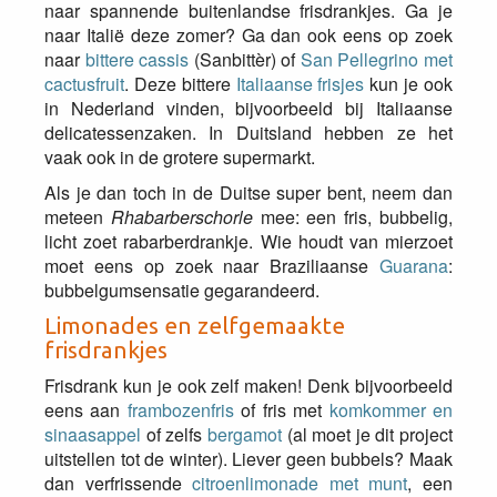
naar spannende buitenlandse frisdrankjes. Ga je
naar Italië deze zomer? Ga dan ook eens op zoek
naar
bittere cassis
(Sanbittèr) of
San Pellegrino met
cactusfruit
. Deze bittere
Italiaanse frisjes
kun je ook
in Nederland vinden, bijvoorbeeld bij Italiaanse
delicatessenzaken. In Duitsland hebben ze het
vaak ook in de grotere supermarkt.
Als je dan toch in de Duitse super bent, neem dan
meteen
Rhabarberschorle
mee: een fris, bubbelig,
licht zoet rabarberdrankje.
Wie houdt van mierzoet
moet eens op zoek naar Braziliaanse
Guarana
:
bubbelgumsensatie gegarandeerd.
Limonades en zelfgemaakte
frisdrankjes
Frisdrank kun je ook zelf maken! Denk bijvoorbeeld
eens aan
frambozenfris
of fris met
komkommer en
sinaasappel
of zelfs
bergamot
(al moet je dit project
uitstellen tot de winter). Liever geen bubbels? Maak
dan verfrissende
citroenlimonade met munt
, een