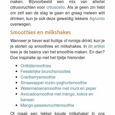
maken. Bijvoorbeeld een mix van allerlei
citrusvruchten voor
citruscello
. Als je geen zin hebt
om zelf aan de slag te gaan en graag meteen wilt
drinken, kun je ook deze geweldig lekkere
Agrumio
overwegen.
Smoothies en milkshakes
Wanneer je liever wat fruitigs of romigs drinkt, kun je
je storten op smoothies en milkshakes. In
dit artikel
lees je de basics van het smoothie-maken. En dan?
Doe inspiratie op met het lijstje hieronder.
Ontbijtsmoothies
Feestelijke brunchsmooties
Cranberrysmoothie
Sinaasappel-rozen-yoghurtsmoothie
Watermeloensmoothie met munt en peper
Avocadosmoothie met mango, kokos en
banaan
Mango-passievruchtsmoothie
Of maak een lekker koude milkshake! In ons