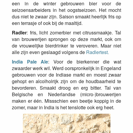
een in de winter gebrouwen bier voor de
seizoensarbeiders in het oogstseizoen. Het mocht
dus niet te zwaar zijn. Saison smaakt heerlijk fris op
een terrasje of ook bij de maaltijd.
Radler
: fris, licht zomerbier met citrussmaakje. Tal
van brouwerijen sprongen op deze markt, ook om
de vrouwelijke bierdrinker te veroveren. Maar niet
alle zijn even geslaagd volgens de
Radlertest.
India Pale Ale
: Voor de bierkenner die wat
zwaarder werk wil. Werd oorspronkelijk in Engeland
gebrouwen voor de Indiase markt en moest zwaar
gehopt en alcolholrijk zijn om de houdbaarheid te
bevorderen. Smaakt droog en erg bitter. Tal van
Belgische en Nederlandse (micro-)brouwerijen
maken er één. Missschien een beetje koppig in de
zomer, maar in India is het tenslotte ook erg heet.