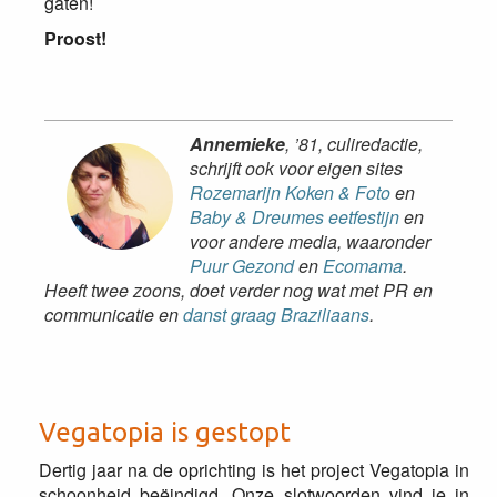
gaten!
Proost!
Annemieke
, ’81, culiredactie,
schrijft ook voor eigen sites
Rozemarijn Koken & Foto
en
Baby & Dreumes eetfestijn
en
voor andere media, waaronder
Puur Gezond
en
Ecomama
.
Heeft twee zoons, doet verder nog wat met PR en
communicatie en
danst graag Braziliaans
.
Vegatopia is gestopt
Dertig jaar na de oprichting is het project Vegatopia in
schoonheid beëindigd. Onze slotwoorden vind je in