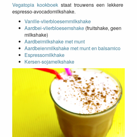
Vegatopia kookboek
staat trouwens een lekkere
espresso-avocadomilkshake.
Vanille-vlierbloesemmilkshake
Aardbei-vlierbloesemshake
(fruitshake, geen
milkshake)
Aardbeimilkshake met munt
Aardbeienmilkshake met munt en balsamico
Espressomilkhake
Kersen-sojamelkshake