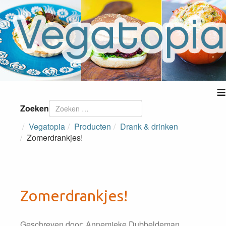
≡
Zoeken
Vegatopia
Producten
Drank & drinken
Zomerdrankjes!
Zomerdrankjes!
Geschreven door:
Annemieke Dubbeldeman