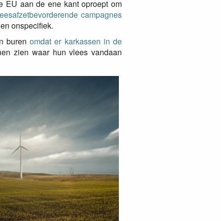
 de EU aan de ene kant oproept om
leesafzetbevorderende campagnes
 en onspecifiek.
van buren
omdat er karkassen in de
nen zien waar hun vlees vandaan