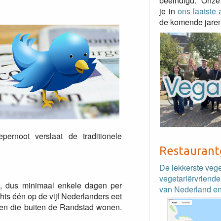
beëindigd. Onze
je in
ons laatste a
de komende jaren
ernoot verslaat de traditionele
Restaurant
De lekkerste veg
vegetariërvriende
h
, dus minimaal enkele dagen per
van Nederland en
chts één op de vijf Nederlanders eet
nsen die buiten de Randstad wonen.