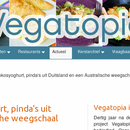
ten
Restaurants
Actueel
Kerstarchief
Vraagbaa
okosyoghurt, pinda's uit Duitsland en een Australische weegsch
, pinda's uit
Vegatopia 
che weegschaal
Dertig jaar na d
project Vegato