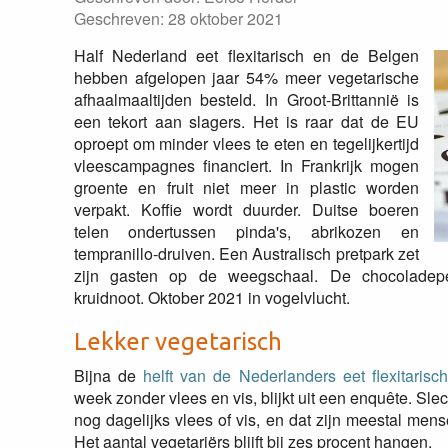
Geschreven: 28 oktober 2021
Half Nederland eet flexitarisch en de Belgen
hebben afgelopen jaar 54% meer vegetarische
afhaalmaaltijden besteld. In Groot-Brittannië is
een tekort aan slagers. Het is raar dat de EU
oproept om minder vlees te eten en tegelijkertijd
vleescampagnes financiert. In Frankrijk mogen
groente en fruit niet meer in plastic worden
verpakt. Koffie wordt duurder. Duitse boeren
telen ondertussen pinda's, abrikozen en
tempranillo-druiven. Een Australisch pretpark zet
zijn gasten op de weegschaal. De chocoladepep
kruidnoot. Oktober 2021 in vogelvlucht.
Lekker vegetarisch
Bijna de
helft van de Nederlanders eet flexitarisc
week zonder vlees en vis, blijkt uit een enquête. Sle
nog dagelijks vlees of vis, en dat zijn meestal me
Het aantal vegetariërs blijft bij zes procent hangen.