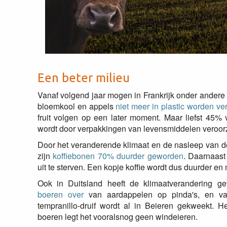
Een beter milieu
Vanaf volgend jaar mogen in Frankrijk onder ander
bloemkool en appels
niet meer in plastic worden ve
fruit volgen op een later moment. Maar liefst 45% v
wordt door verpakkingen van levensmiddelen veroor
Door het veranderende klimaat en de nasleep van de 
zijn
koffiebonen 70% duurder geworden
. Daarnaast
uit te sterven. Een kopje koffie wordt dus duurder en 
Ook in Duitsland heeft de klimaatverandering g
boeren over
van aardappelen op pinda's, en va
tempranillo-druif wordt al in Beieren gekweekt. 
boeren legt het vooralsnog geen windeieren.