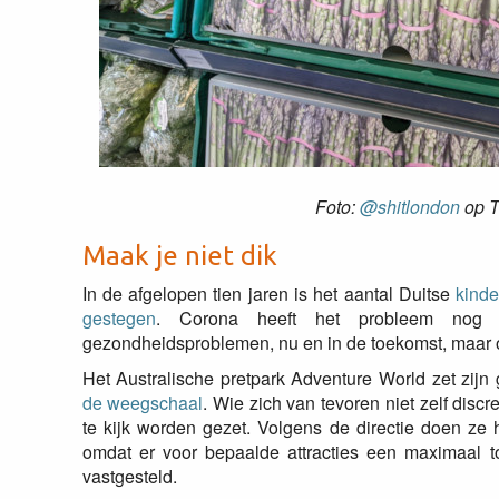
Foto:
@shitlondon
op T
Maak je niet dik
In de afgelopen tien jaren is het aantal Duitse
kinde
gestegen
. Corona heeft het probleem nog ve
gezondheidsproblemen, nu en in de toekomst, maar oo
Het Australische pretpark Adventure World zet zijn
de weegschaal
. Wie zich van tevoren niet zelf disc
te kijk worden gezet. Volgens de directie doen ze
omdat er voor bepaalde attracties een maximaal t
vastgesteld.