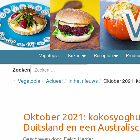
Vegatopia
Koken
Recepten
Produc
Zoeken
Vegatopia
Actueel
In het nieuws
Oktober 2021: k
Oktober 2021: kokosyoghurt
Duitsland en een Australis
Geschreven door:
Eelco Herder