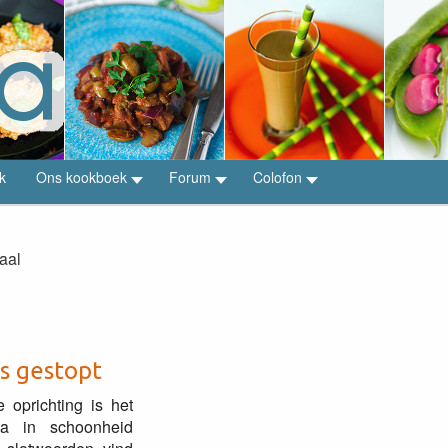
k
Ons kookboek
Forum
Colofon
aal
is gestopt
e oprichting is het
pia in schoonheid