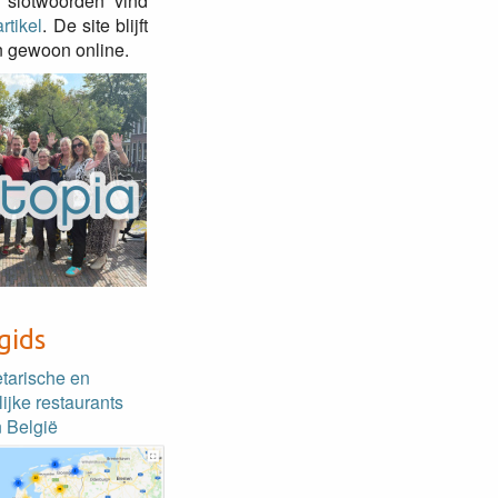
 slotwoorden vind
rtikel
. De site blijft
 gewoon online.
gids
etarische en
lijke restaurants
 België