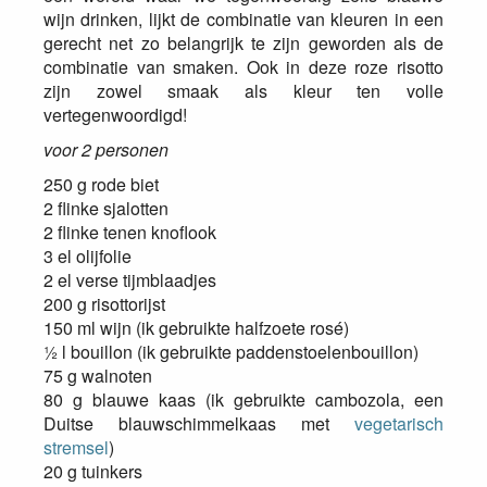
wijn drinken, lijkt de combinatie van kleuren in een
gerecht net zo belangrijk te zijn geworden als de
combinatie van smaken. Ook in deze roze risotto
zijn zowel smaak als kleur ten volle
vertegenwoordigd!
voor 2 personen
250 g rode biet
2 flinke sjalotten
2 flinke tenen knoflook
3 el olijfolie
2 el verse tijmblaadjes
200 g risottorijst
150 ml wijn (ik gebruikte halfzoete rosé)
½ l bouillon (ik gebruikte paddenstoelenbouillon)
75 g walnoten
80 g blauwe kaas (ik gebruikte cambozola, een
Duitse blauwschimmelkaas met
vegetarisch
stremsel
)
20 g tuinkers