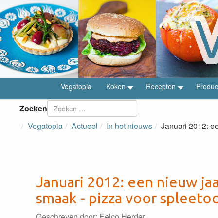
Vegatopia
Koken
Recepten
Produc
Zoeken
Vegatopia
Actueel
In het nieuws
Januari 2012: e
Januari 2012: een nieuw ja
smaak - pizza voor spleeto
Geschreven door:
Eelco Herder