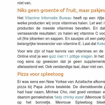
niet van.
Niks geen groente of fruit, maar pakjes
Het
Vitamine Informatie Bureau
heeft op een rijtje
welke producten wij onze vitamines halen. Let wel: 
producten de meeste vitamines bevatten. En dat 
verrassende resultaten: zo halen wij vitamine C vo
uit (fris-)dranken en sappen. En sausjes uit een pakj
belangrijke leverancier van vitamine E. Laat dat
Koke
Voor wie zijn of haar kennis van vitamines en de 
Online vind je een
quiz met 11 pittige vragen
. In het
nog eens op gewezen dat je geen supplemente
afwisselend eet. Ook verstandige taal, daar niet van.
Pizza voor spleetoog
Er was eens een New Yorkse van Aziatische afkomst
pizza bij Papa Johns bestelde. De dienstdoende 
had haar naam, Minhee Cho, niet goed verstaan e
daarom gemakshalve '
lady chinky eyes
' (Mevrouw S
op het bonnetje. Mevrouw Spleetoog blee