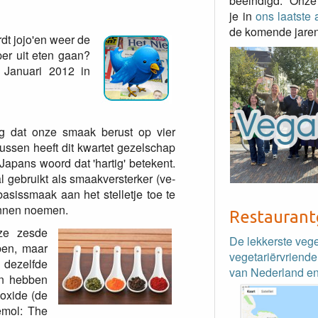
beëindigd. Onze
je in
ons laatste a
de komende jaren
t jojo'en weer de
er uit eten gaan?
 Januari 2012 in
ng dat onze smaak berust op vier
tussen heeft dit kwartet gezelschap
 Japans woord dat 'hartig' betekent.
 gebruikt als smaakversterker (ve-
sissmaak aan het stelletje toe te
unnen noemen.
Restaurant
ze zesde
De lekkerste veg
ben, maar
vegetariërvriende
n dezelfde
van Nederland en
in hebben
ioxide (de
demol: The