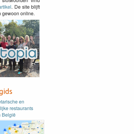
 slotwoorden vind
rtikel
. De site blijft
 gewoon online.
gids
etarische en
lijke restaurants
 België