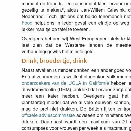
moment de trend is. De consument kiest ervoor om 
gezellig te maken.", aldus Jan-Willem Grievink, d
Nederland. Toch lijkt ons dat beide fenomenen nie
Food
helpt ons in ieder geval een eindje op weg
lekker maaltje op tafel te toveren.
Overigens hebben wij West-Europeanen niets te k
laat zien dat de Westerse landen de meeste 
verhoudingsgewijs het minste geld.
Drink, broedertje, drink
Naast afvallen is minder drinken een ander goed v
En dat voornemen is wellicht binnenkort volkomen o
onderzoekers van de UCLA in Californië
hebben ee
dihydromyricetin (DHM), ontdekt dat ervoor zorgt da
meer een kater hebben. Overigens gaat he
plantaardig middel dat we al vele eeuwen kennen,
mag de pret niet drukken. De Britten lijken er tr
officiële adviescommissie
adviseert om minstens tw
drinken. Daarnaast wordt een maximum van 21
consumpties voor vrouwen per week als maximum ge