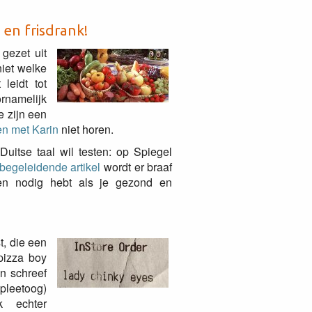
 en frisdrank!
 gezet uit
niet welke
leidt tot
ornamelijk
e zijn een
n met Karin
niet horen.
Duitse taal wil testen: op Spiegel
begeleidende artikel
wordt er braaf
n nodig hebt als je gezond en
, die een
pizza boy
n schreef
pleetoog)
k echter