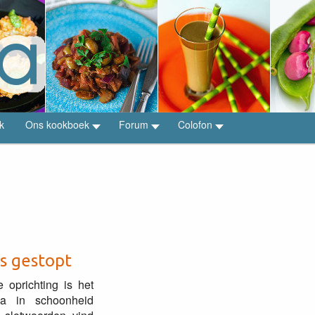
k
Ons kookboek
Forum
Colofon
is gestopt
e oprichting is het
pia in schoonheid