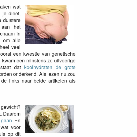
zaken wat
s je dieet,
 duistere
 aan het
ichaam in
d om alle
heel veel
ooral een kwestie van genetische
el kwam een minstens zo uitvoerige
 staat dat
koolhydraten de grote
worden onderkend. Als lezen nu zou
de links naar beide artikelen als
e gewicht?
ht. Daarom
n gaan
. En
 wat voor
is op dit