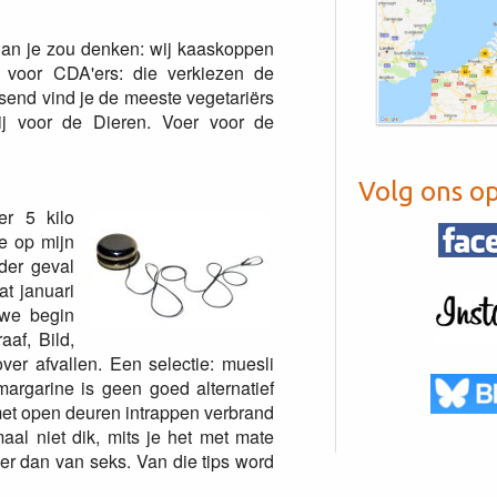
dan je zou denken: wij kaaskoppen
et voor CDA'ers: die verkiezen de
ssend vind je de meeste vegetariërs
j voor de Dieren. Voer voor de
Volg ons o
r 5 kilo
e op mijn
der geval
t januari
we begin
af, Bild,
ver afvallen. Een selectie: muesli
margarine is geen goed alternatief
(met open deuren intrappen verbrand
aal niet dik, mits je het met mate
eer dan van seks. Van die tips word