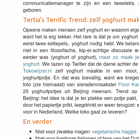
communicatiemanager te zijn en een tweetstra
geboren.
Tertia's Terrific Trend: zelf yoghurt ma
Opeens maken mensen zelf yoghurt en waarom eigenl
want het is erg lekker. Het rare is dat je om yoghur
eerst twee eetlepels.. yoghurt nodig hebt. We belan
niet in een filosofische, kip-ei-achtige discussie 
eerder was (yoghurt of yoghurt),
maar zo maak je
yoghurt
. We lazen op Twitter dat de dame achter de
Tokowijzer.nl
zelf yoghurt maakte in een mooi,
yoghurtpotje. En dat was toevallig, want we krege
foto (zie hiernaast) van sieradenmaakster
Floor Ka
25 yoghurtpotjes uit Beijing meenam. Trend op 
Beijing: het idee is dat je ter plekke een potje pakt, 
door het papiertje prikt, leegdrinkt en weer terugzet:
voor in Nederland. Welke toko gaat ze leveren?
En verder
Niet voor zwakke magen:
vegetarische haggis
Niet voor hardcore Italianen of fans van het Du