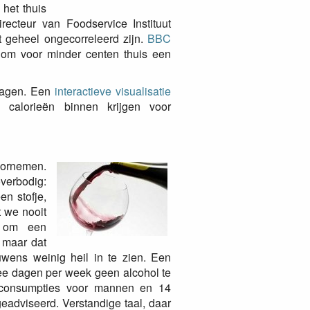
het thuis
irecteur van Foodservice Instituut
t geheel ongecorreleerd zijn.
BBC
 om voor minder centen thuis een
lagen. Een
interactieve visualisatie
calorieën binnen krijgen voor
oornemen.
verbodig:
n stofje,
t we nooit
t om een
 maar dat
ouwens weinig heil in te zien. Een
ee dagen per week geen alcohol te
 consumpties voor mannen en 14
adviseerd. Verstandige taal, daar