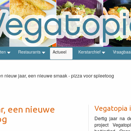
ten
Restaurants
Actueel
Kerstarchief
Vraagbaa
en nieuw jaar, een nieuwe smaak - pizza voor spleetoog
ar, een nieuwe
Vegatopia 
og
Dertig jaar na d
project Vegato