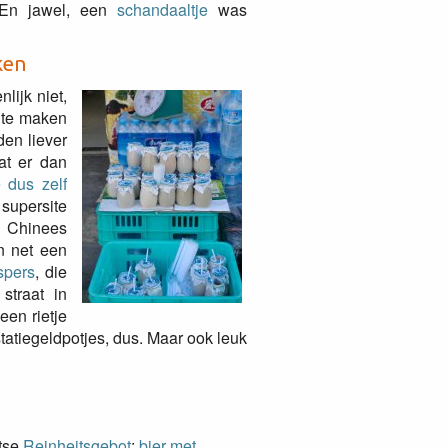
. En jawel, een
schandaaltje
was
ken
ijk niet,
t te maken
den liever
wat er dan
 dus zelf
 supersite
 Chinees
n net een
spers
, die
straat in
een rietje
 statiegeldpotjes, dus. Maar ook leuk
itse
Reinheitsgebot
:
bier met