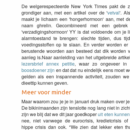
De welgerespecteerde New York Times pakt de 
grondiger aan, met een artikel over de '
vetval
'. Al
maakt je lichaam een 'hongerhormoon' aan, met de
naam ghrelin. Gecombineerd met een gebrek
'verzadigingshormoon' YY is dat voldoende om je l
alarmtoestand te brengen: slechte tijden, dus tij
voedingsstoffen op te slaan. En verder worden er 
berustende woorden aan besteed dat dik worden v
aanleg is.Naar aanleiding van het uitgebreide artik
lezersbrief annex petitie
, waar zo ongeveer in
boosdoener zijn
en dat dat nu eindelijk eens moet 
gelden als een inspannende activiteit, zouden we 
dieettip kunnen geven.
Meer voor minder
Maar waarom zou je je in januari druk maken over j
De bikinimaanden zijn tenslotte nog lang niet in zic
zijn we blij dat we dit jaar goedkoper
uit eten kunne
nee, niet vanwege de eurocrisis, kredietcrisis of
hippe crisis dan ook. "We zien dat lekker eten thu