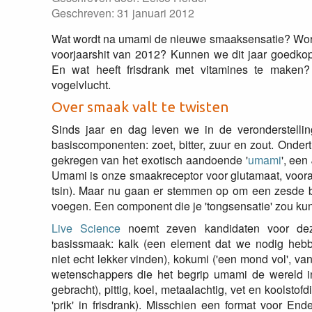
Geschreven: 31 januari 2012
Wat wordt na umami de nieuwe smaaksensatie? Word
voorjaarshit van 2012? Kunnen we dit jaar goedkop
En wat heeft frisdrank met vitamines te maken?
vogelvlucht.
Over smaak valt te twisten
Sinds jaar en dag leven we in de veronderstelli
basiscomponenten: zoet, bitter, zuur en zout. Onder
gekregen van het exotisch aandoende '
umami
', een
Umami is onze smaakreceptor voor glutamaat, vooral
tsin). Maar nu gaan er stemmen op om een zesde ba
voegen. Een component die je 'tongsensatie' zou k
Live Science
noemt zeven kandidaten voor de
basissmaak: kalk (een element dat we nodig heb
niet echt lekker vinden), kokumi ('een mond vol', va
wetenschappers die het begrip umami de wereld 
gebracht), pittig, koel, metaalachtig, vet en koolstofd
'prik' in frisdrank). Misschien een format voor En