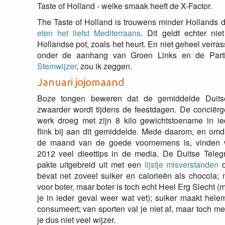
Taste of Holland - welke smaak heeft de X-Factor.
The Taste of Holland is trouwens minder Hollands 
eten het liefst Mediterraans
. Dit geldt echter ni
Hollandse pot, zoals het heurt. En niet geheel verra
onder de aanhang van Groen Links en de Parti
Stemwijzer
, zou ik zeggen.
Januari jojomaand
Boze tongen beweren dat de gemiddelde Duitse
zwaarder wordt tijdens de feestdagen. De conciërg
werk droeg met zijn 8 kilo gewichtstoename in ie
flink bij aan dit gemiddelde. Mede daarom, en omda
de maand van de goede voornemens is, vinden 
2012 veel dieettips in de media. De Duitse Telegra
pakte uitgebreid uit met een
lijstje misverstanden
o
bevat net zoveel suiker en calorieën als chocola; 
voor boter, maar boter is toch echt Heel Erg Slecht 
je in ieder geval weer wat vet); suiker maakt helem
consumeert; van sporten val je niet af, maar toch m
je dus niet veel wijzer.