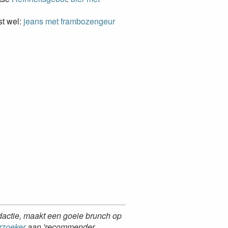
st wel:
jeans met frambozengeur
redactie, maakt een goeie brunch op
rzoeker
aan 'recommender