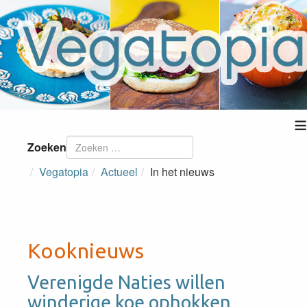
≡
Zoeken
Vegatopia
Actueel
In het nieuws
Kooknieuws
Verenigde Naties willen
winderige koe ophokken